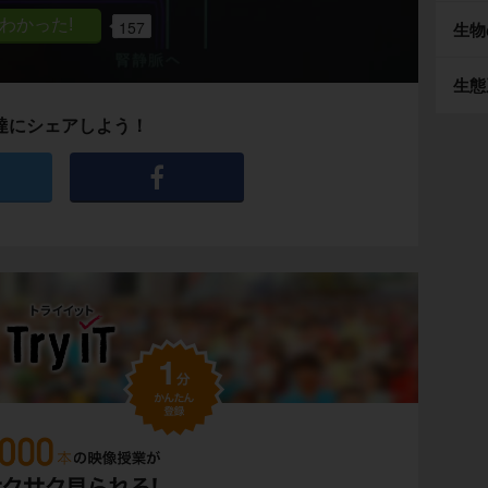
157
生物
生態
達にシェアしよう！