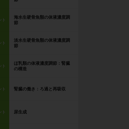
海水生硬骨魚類の体液濃度調
ント
節
淡水生硬骨魚類の体液濃度調
ント
節
ほ乳類の体液濃度調節：腎臓
ント
の構造
腎臓の働き：ろ過と再吸収
ント
尿生成
ント