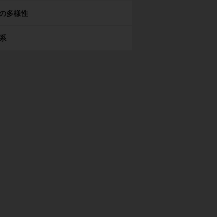
の多様性
系