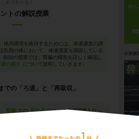
これでわかる！
ポイ
ントの解説授業
問
、体内環境を維持するためには、体液濃度の調
ほ乳類の体において、体液濃度を調節している
体液濃
。前回の授業では、腎臓の構造を詳しく確認し
腎臓の働き
について説明していきます。
までの「ろ過」と「再吸収」
、
腎臓
での
尿生成
によって体液調整を行っ
ら流れた血液が腎臓に入り、腎臓の様々な構造
って尿を生成する過程は前回の授業で見てきた