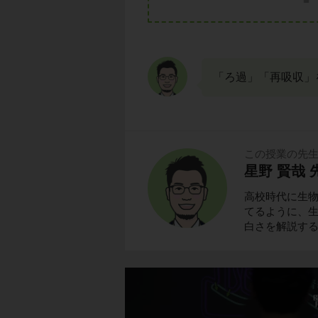
「ろ過」「再吸収」
この授業の先
星野 賢哉 
高校時代に生
てるように、
白さを解説す