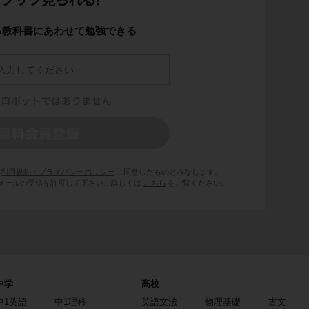
る教科書にあわせて勉強できる
利用規約・プライバシーポリシー
に同意したものとみなします。
 からのメールの受信を許可して下さい。詳しくは
こちら
をご覧ください。
中学
高校
中1英語
中1理科
英語文法
物理基礎
古文