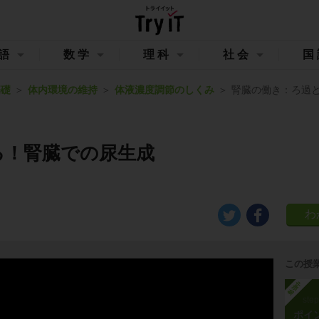
語
数学
理科
社会
国
基礎
体内環境の維持
体液濃度調節のしくみ
腎臓の働き：ろ過
る！腎臓での尿生成
この授
勉強中
ste
ポイ