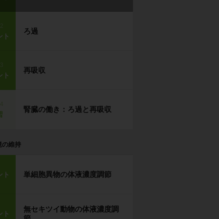
p2
ろ過
ント
p3
再吸収
ント
p4
腎臓の働き：ろ過と再吸収
習
境の維持
単細胞異物の体液濃度調節
ント
無セキツイ動物の体液濃度調
ント
節