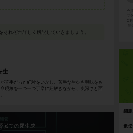
会
プ
ご利
信
をそれぞれ詳しく解説していきましょう。
生
先生
物が苦手だった経験をいかし、苦手な生徒も興味をも
生命現象を一つ一つ丁寧に紐解きながら、奥深さと面
る。
細胞
腎臓での尿生成
遺伝