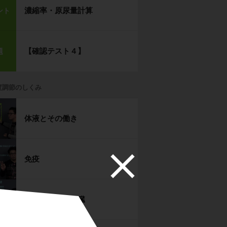
濃縮率・原尿量計算
ント
【確認テスト４】
題
度調節のしくみ
体液とその働き
免疫
体液の循環と肝臓