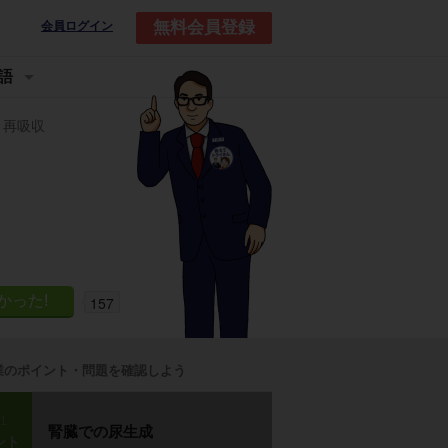
無料会員登録
会員ログイン
語
と再吸収
157
業のポイント・問題を確認しよう
p1
腎臓での尿生成
ント