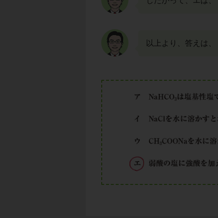
したがって、エは、
以上より、答えは、