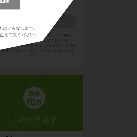
ものとみなします。
ら
をご覧ください。
員登録をクリックまたはタップすると、
利用規約・
ライバシーポリシー
に同意したものとみなします。
用のメールサービスで @try-it.jp からのメールの受
を許可して下さい。詳しくは
こちら
をご覧くださ
い。
高校化学基礎