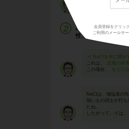
よって、アは、
誤
会員登録をクリッ
正塩の水溶液は、強
ご利用のメールサービ
性、弱酸性＋強塩基
イ NaClを水に溶
これは、
正塩の水
この場合、
もとに
NaClは、強塩基の
強いもの同士が打ち
たね。
したがって、イは、