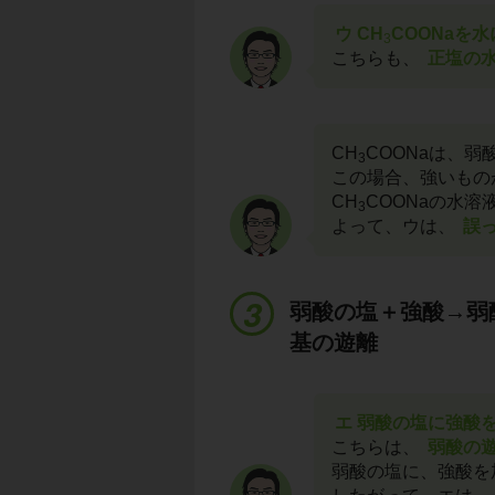
ウ CH
COONaを
3
こちらも、
正塩の
CH
COONaは、弱
3
この場合、強いもの
CH
COONaの水
3
よって、ウは、
誤
弱酸の塩＋強酸→弱
基の遊離
エ 弱酸の塩に強酸
こちらは、
弱酸の
弱酸の塩に、強酸を