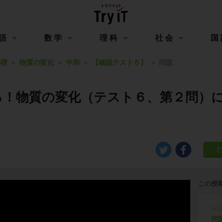
語
数学
理科
社会
国
基礎
物質の変化
中和
【確認テスト６】
問題
る！物質の変化（テスト６、第２問）
この授
ste
問