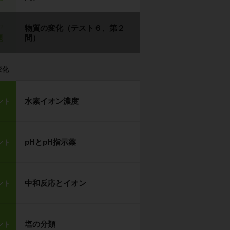
p2
物質の変化（テスト６、第２
問）
題
変化
水素イオン濃度
ント
pHとpH指示薬
ント
中和反応とイオン
ント
塩の分類
ント