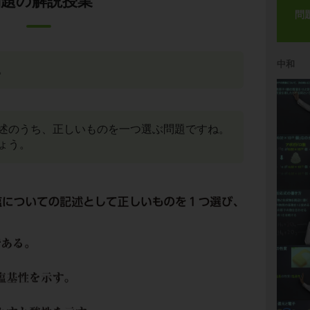
問題の解説授業
問
中和
。
述のうち、正しいものを一つ選ぶ問題ですね。
ょう。