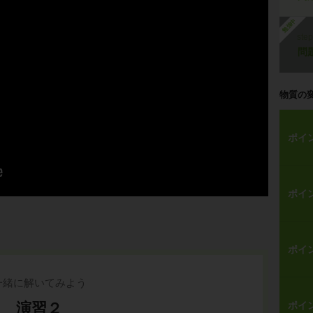
勉強中
ste
問
物質の
ポイ
ポイ
ポイ
一緒に解いてみよう
演習２
ポイ