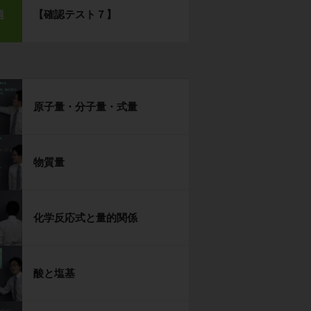
【確認テスト７】
題
原子量・分子量・式量
物質量
化学反応式と量的関係
酸と塩基