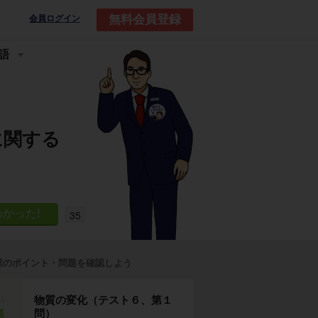
無料会員登録
会員ログイン
語
に関する
35
業のポイント・問題を確認しよう
p1
物質の変化（テスト６、第１
問）
題