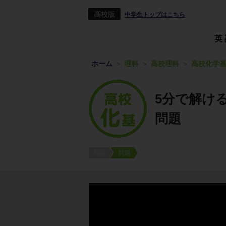
高校版
中学生トップはこちら
英
ホーム
理科
高校理科
高校化学
5分で解け
問題
問題
問題