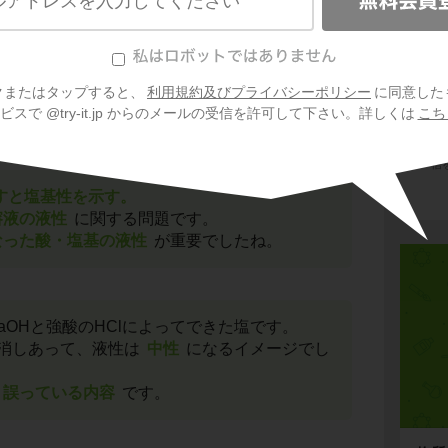
3
っている内容
です。
クまたはタップすると、
利用規約及びプライバシーポリシー
に同意した
酸＋強塩基→中性、強酸＋弱塩基→酸
スで @try-it.jp からのメールの受信を許可して下さい。詳しくは
こち
会
性→塩基性
プ
ご利
信
かすと塩基性を示す。
溶液の液性
に関する問題です。
なった酸・塩基の液性
が重要でしたね。
NaOHと強酸のHClによってできた塩です。
消しあって、液性は
中性
になるイメージでし
誤っている内容
です。