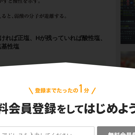
なければ正塩、Hが残っていれば酸性塩、
塩基性塩
性塩である。
性塩・塩基性塩の分類
に関する問題です。
ないものは、
正塩
です。
は、
酸性塩
です。
のは、
塩基性塩
です。
O
はどうでしょうか？
3
ね。
O
は
酸性塩
です。