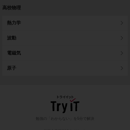
高校物理
熱力学
波動
電磁気
原子
勉強の「わからない」を5分で解決