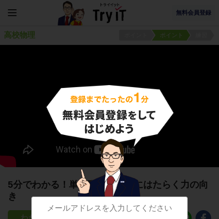
無料会員登録
高校物理
ポイント
ポイント
練習
5分でわかる！単振動する物体にはたらく力の向
き
46