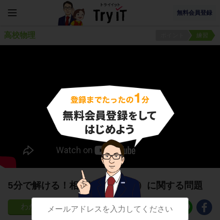
無料会員登録
高校物理
ポイント
練習
5分で解ける！相対速度(二次元）に関する問題
107