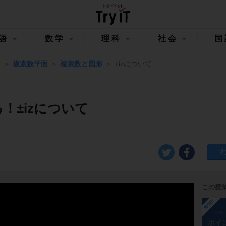
語
数学
理科
社会
国
Ⅲ
複素数平面
複素数と図形
±izについて
！±izについて
この授
勉強中
ste
ポイ