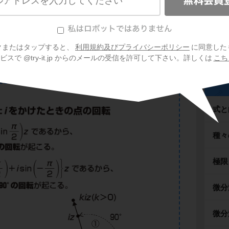
。
i
=-i
が成り立ちます。
クまたはタップすると、
利用規約及びプライバシーポリシー
に同意した
スで @try-it.jp からのメールの受信を許可して下さい。詳しくは
こち
式と
種々
極限
微分
微分