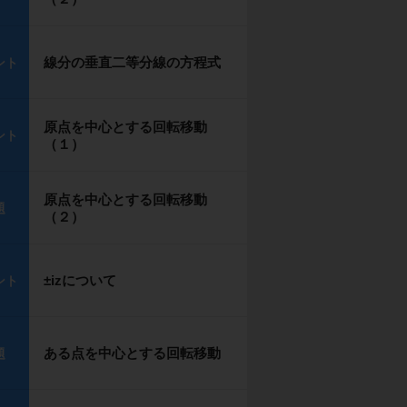
線分の垂直二等分線の方程式
ント
原点を中心とする回転移動
ント
（１）
原点を中心とする回転移動
題
（２）
±izについて
ント
ある点を中心とする回転移動
題