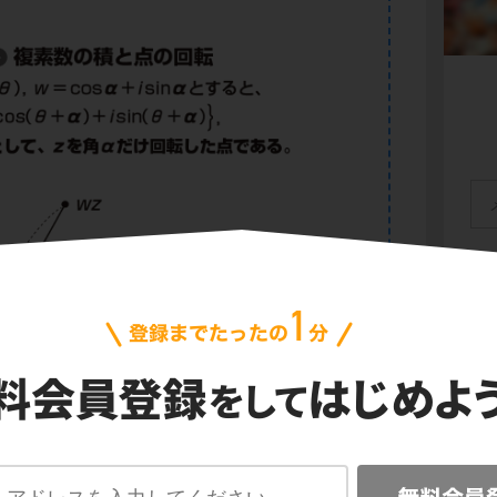
会
プ
ご利
信
転
のうち，特に覚えておいてほしいのが
±90°