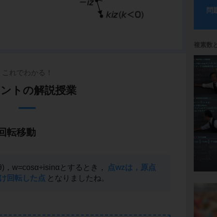
問
複素数
これでわかる！
ントの解説授業
回転移動
inθ)，w=cosα+isinαとするとき，
点wzは，原点
だけ回転した点
となりましたね。