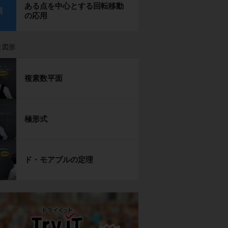
ある点を中心とする回転移動
題
の応用
と図形
複素数平面
極形式
ド・モアブルの定理