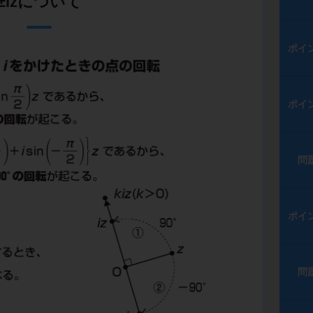
±izについて
ポイ
ポイ
問
ポイ
問