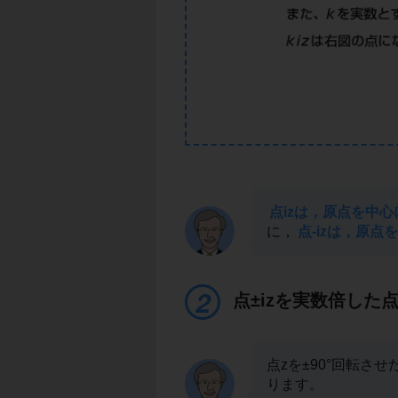
点izは，原点を中心
に，
点-izは，原点
点±izを実数倍した
点zを±90°回転さ
ります。