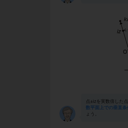
点±izを実数倍した
数平面上での垂直条
ょう。