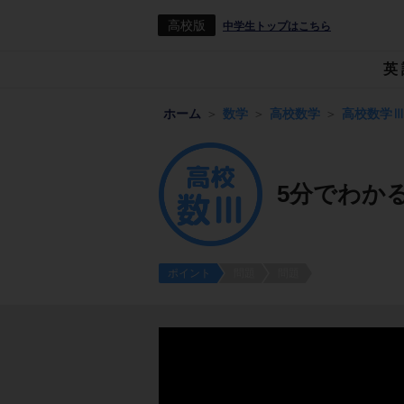
高校版
中学生トップはこちら
英
ホーム
数学
高校数学
高校数学
5分でわかる
ポイント
問題
問題