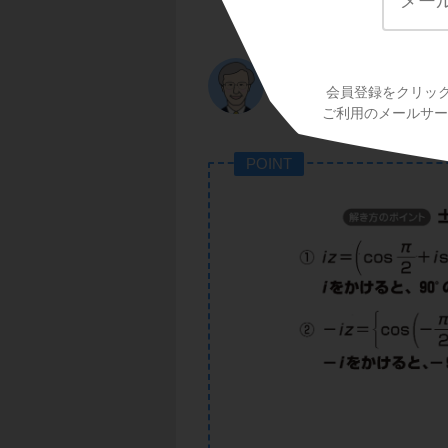
(=±π/2)の回転
です
cos(π/2)+isin(π/2)=
cos(-π/2)+isin(-π/2)
より，次のポイント
会員登録をクリッ
ご利用のメールサービ
POINT