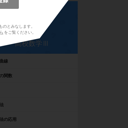
ものとみなします。
ら
をご覧ください。
高校数学Ⅲ
曲線
の関数
法
法の応用