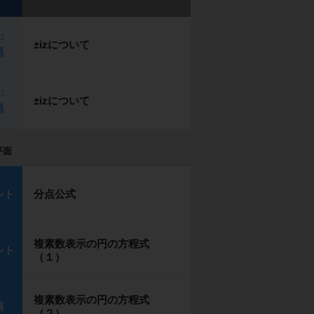
p2
±izについて
題
p3
±izについて
題
平面
分点公式
ント
複素数表示の円の方程式
ント
（１）
複素数表示の円の方程式
題
（２）