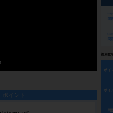
ste
問
ste
問
複素数
ポイ
ポイ
ポイント
問