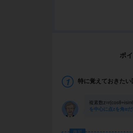
ポイ
特に覚えておきたい
複素数z=r(cosθ+is
を中心に点zを角α
復習