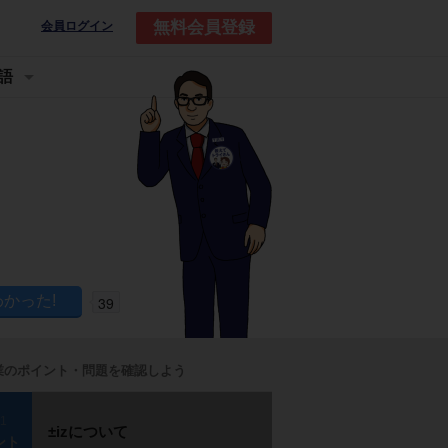
無料会員登録
会員ログイン
語
39
業のポイント・問題を確認しよう
p1
±izについて
ント