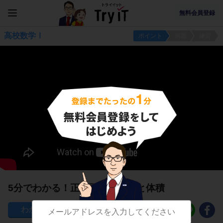
無料会員登録
高校数学Ⅰ
ポイント
例題
練習
5分でわかる！正四面体の高さと体積
209