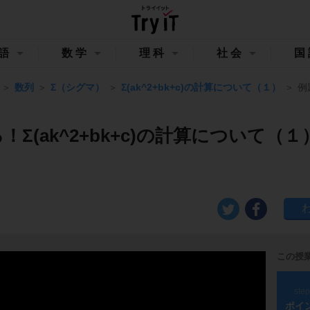
語
数学
理科
社会
国
数列
Σ（シグマ）
Σ(ak^2+bk+c)の計算について（１）
例
！Σ(ak^2+bk+c)の計算について（
この授
ste
ポイ