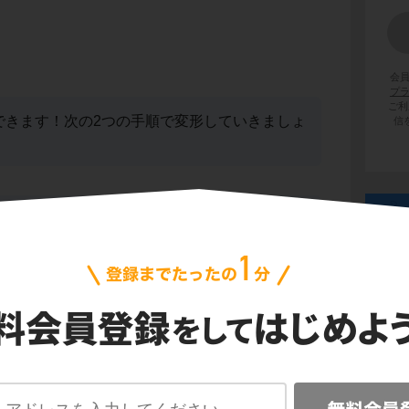
会
プ
ご利
できます！次の2つの手順で変形していきましょ
信
れの項に分解
、Σの右に3k,1/2という2つの項がきています。それぞ
、Σ(3k)+Σ(1/2)に分解することができます。
前に出す
数は、Σの前に出すことができます。
k)+Σ(1/2)
ベク
の計算公式を使うと次のように答えが出せま