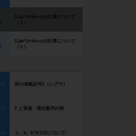
p2
Σ(ak^2+bk+c)の計算について
（１）
題
p3
Σ(ak^2+bk+c)の計算について
（１）
習
和の省略記号Σ（シグマ）
ント
Σ と等差・等比数列の和
ント
ｃ、k、k^2 のΣについて!
ント