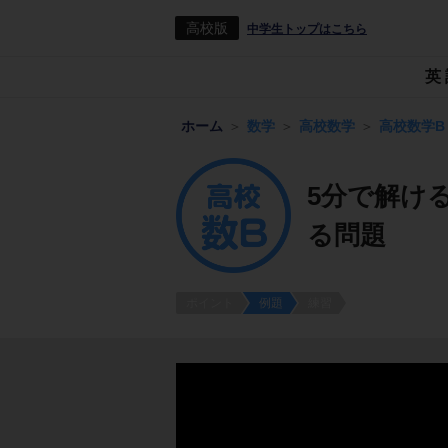
高校版
中学生トップはこちら
英
ホーム
数学
高校数学
高校数学B
5分で解ける
る問題
ポイント
例題
練習