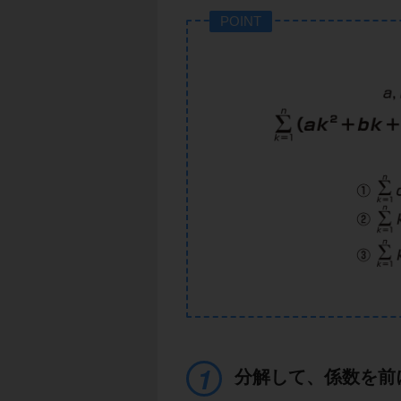
POINT
分解して、係数を前