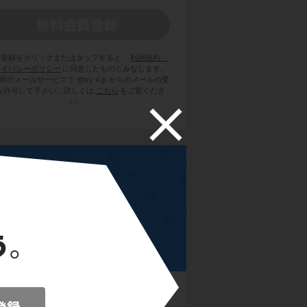
員登録をクリックまたはタップすると、
利用規約・
ライバシーポリシー
に同意したものとみなします。
用のメールサービスで @try-it.jp からのメールの受
を許可して下さい。詳しくは
こちら
をご覧くださ
い。
高校数学B
トル