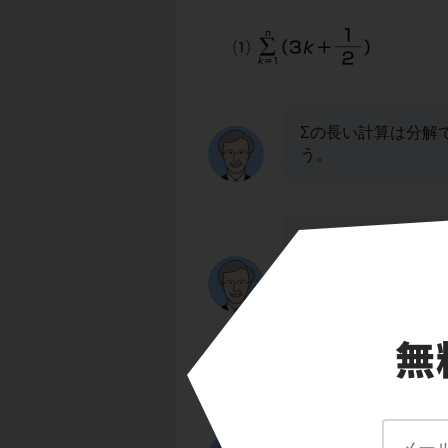
Σの長い計算は分解
う。
手順① Σをそれぞ
Σ(3k+1/2)では
れの項にΣをはりつけて
手順② 係数をΣの
Σの右にくる式の係
Σ(
3
k)+Σ(1/2)=
3
Σ(
ですね。あとは、Σ