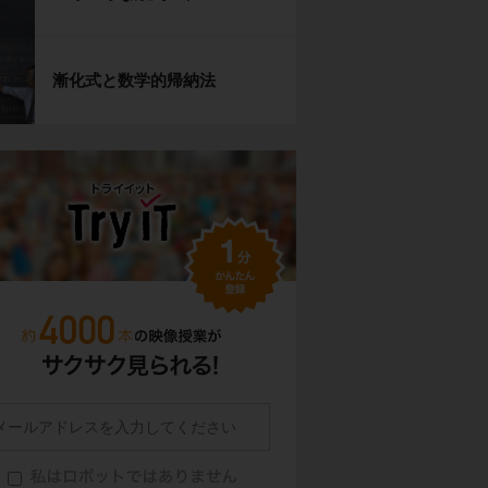
漸化式と数学的帰納法