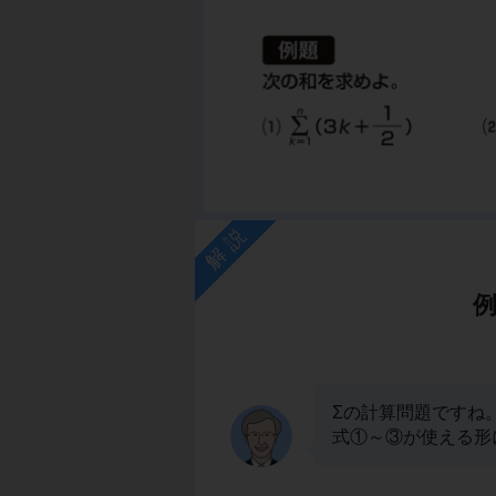
解説
Σの計算問題ですね
式①～③が使える形