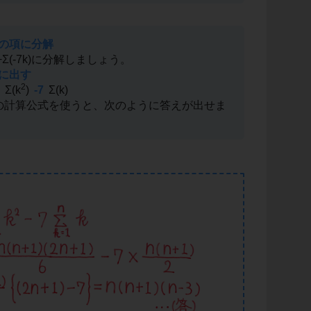
れの項に分解
)+Σ(-7k)に分解しましょう。
前に出す
2
Σ(k
)
-7
Σ(k)
の計算公式を使うと、次のように答えが出せま