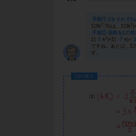
手順① Σをそれぞ
2
2
Σ(3k
-7k)は、Σ(3k
手順② 係数をΣの
2
Σ(
3
k
)+Σ(
-7
k)=
3
ですね。あとは、Σ
す。
(2)の答え