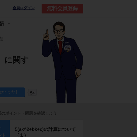
無料会員登録
会員ログイン
語
題
１）に関す
54
業のポイント・問題を確認しよう
p1
Σ(ak^2+bk+c)の計算について
（１）
ント