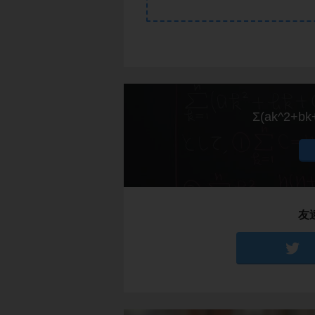
Σ(ak^2
友