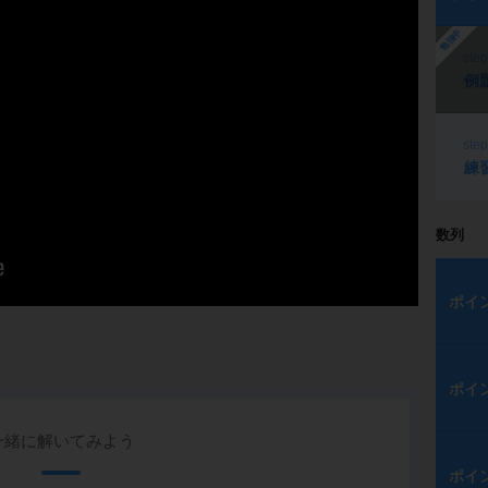
勉強中
ste
例
ste
練
数列
ポイ
ポイ
一緒に解いてみよう
ポイ