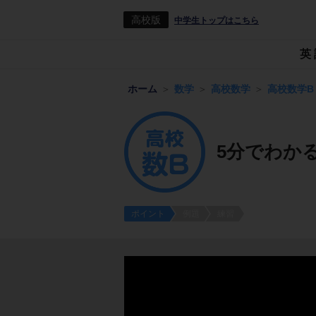
高校版
中学生トップはこちら
英
ホーム
数学
高校数学
高校数学B
5分でわかる
ポイント
例題
練習