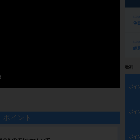
ste
例
ste
練
数列
ポイ
ポイ
ポイント
ポイ