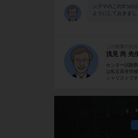
シグマのこの3つの
ようにしておきまし
この授業の先
浅見 尚 先
センター試験
は私立高等学校
シャリストで
ｃ、k