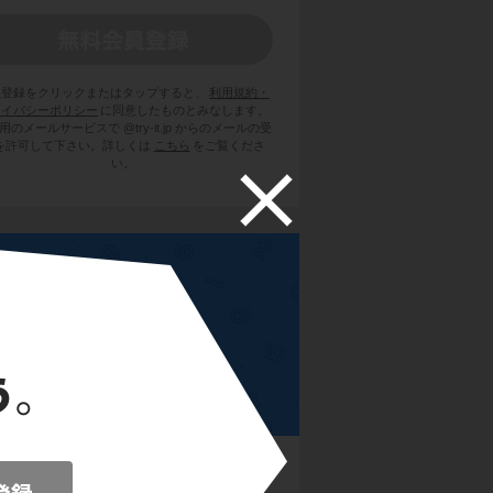
員登録をクリックまたはタップすると、
利用規約・
ライバシーポリシー
に同意したものとみなします。
用のメールサービスで @try-it.jp からのメールの受
を許可して下さい。詳しくは
こちら
をご覧くださ
い。
高校数学B
トル