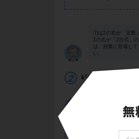
①はΣの右が「定数
Σの右が「2次式」
は、頻繁に登場して
い。
2
k
のΣに注意！
ポイントで紹介する
っている式になりま
POINT