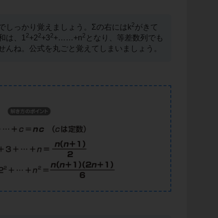
2
でしっかり覚えましょう。Σの右にはk
がきて
2
2
2
2
和は、1
+2
+3
+……+n
となり、等差数列でも
せんね。公式を丸ごと覚えてしまいましょう。