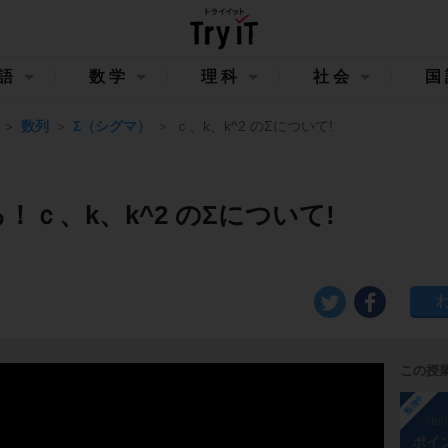
語
数学
理科
社会
国
数列
Σ（シグマ）
ｃ、k、k^2 のΣについて!
！ｃ、k、k^2 のΣについて!
この授
勉強中
ste
ポイ