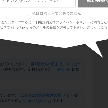
クまたはタップすると、
利用規約及びプライバシーポリシー
に同意した
スで @try-it.jp からのメールの受信を許可して下さい。詳しくは
こち
数)がきています。
第1項からn項まで、ずっとc
う意味なので、定数cがn個分、
n×c=nc
にな
きています。
公差が1の等差数列の和
という意
の和の公式より
n(n+1)/2
になります。