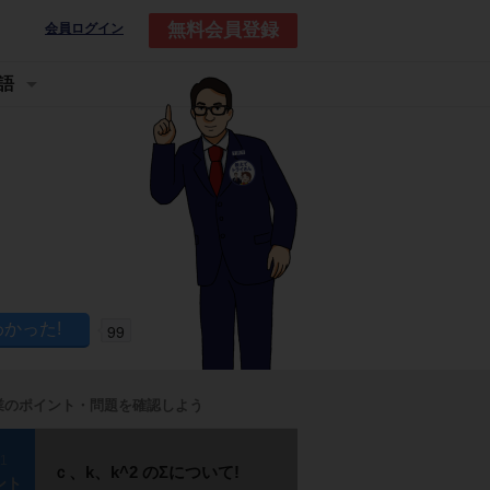
無料会員登録
会員ログイン
語
99
業のポイント・問題を確認しよう
p1
ｃ、k、k^2 のΣについて!
ント