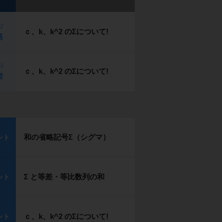
p2
ｃ、k、k^2 のΣについて!
題
p3
ｃ、k、k^2 のΣについて!
習
和の省略記号Σ（シグマ）
ント
Σ と等差・等比数列の和
ント
ｃ、k、k^2 のΣについて!
ント