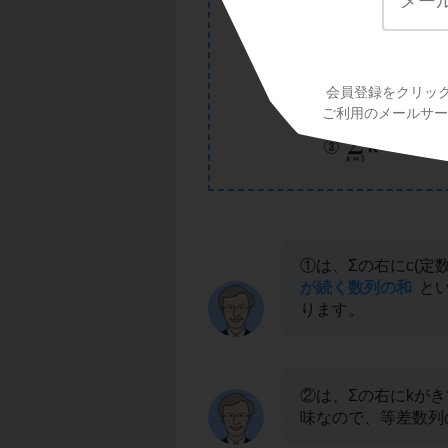
会員登録をクリッ
ご利用のメールサービ
①は、Σの右にc(定
が続く数列の和
とい
ります。
②は、Σの右にkが
味なので、等差数列