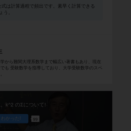
公式は計算過程で頻出です。素早く計算できる
ょう。
生
生
数学から難関大理系数学まで幅広い著書もあり、現在
でも 受験数学を指導しており、大学受験数学のスペ
す。
、k^2 のΣについて!
99