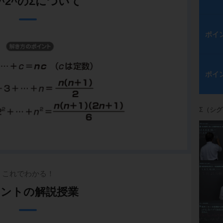
,k^2^のΣについて
ポイ
ポイ
Σ（シ
これでわかる！
ントの解説授業