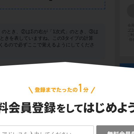
会
プ
」のとき、②はΣの右が「1次式」のとき、③は
ご利
のときを表していますね。この3タイプの計算
信
くるので必ずここで覚えるようにしてくださ
３つの公式のうち、①と②はみなさんもよく知
す。
ベク