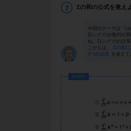
Σの和の公式を覚え
今回のテーマは「c,k,
Σ(シグマ)が数列
ね。Σ(シグマ)の
こからは、
Σの右
3つの公式
を覚えて
POINT