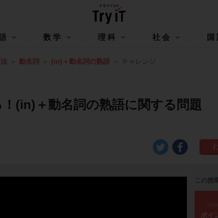
語
数学
理科
社会
国
文法
動名詞
(in)＋動名詞の熟語
チャレンジ
！(in)＋動名詞の熟語に関する問題
この授
ste
ポイ