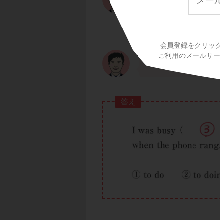
文全体では、I was b
会員登録をクリッ
rang.「電話が鳴
ご利用のメールサービ
という意味になるよ
答え