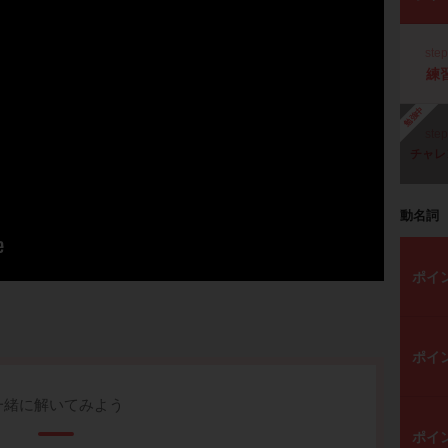
ste
練
勉強中
ste
チャレ
動名詞
ポイ
ポイ
一緒に解いてみよう
ポイ