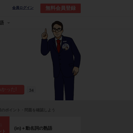
無料会員登録
会員ログイン
語
34
業のポイント・問題を確認しよう
p1
(in)＋動名詞の熟語
ント