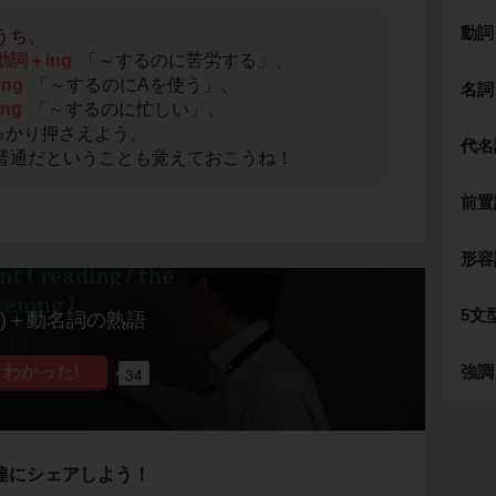
動詞
うち、
n) 動詞＋ing
「～するのに苦労する」、
ing
「～するのにAを使う」、
名詞
ing
「～するのに忙しい」、
っかり押さえよう。
代名
が普通だということも覚えておこうね！
前置
形容
5文
in)＋動名詞の熟語
強調
34
達にシェアしよう！