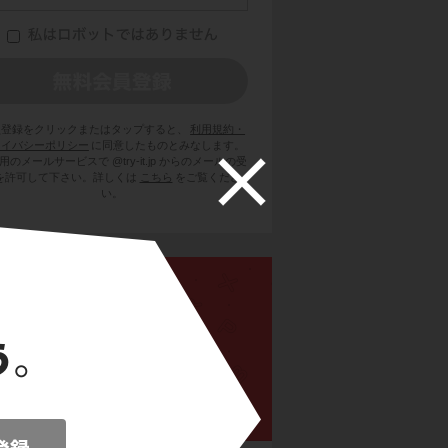
員登録をクリックまたはタップすると、
利用規約・
ライバシーポリシー
に同意したものとみなします。
用のメールサービスで @try-it.jp からのメールの受
を許可して下さい。詳しくは
こちら
をご覧くださ
い。
高校英語文法