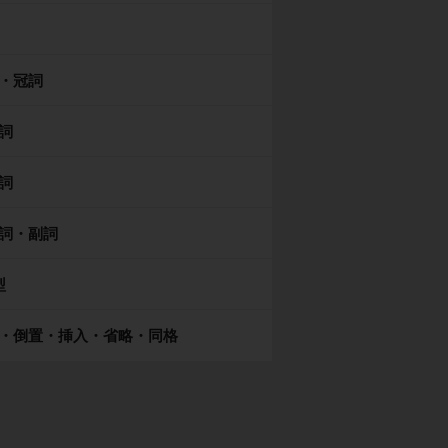
・冠詞
詞
詞
詞・副詞
型
・倒置・挿入・省略・同格