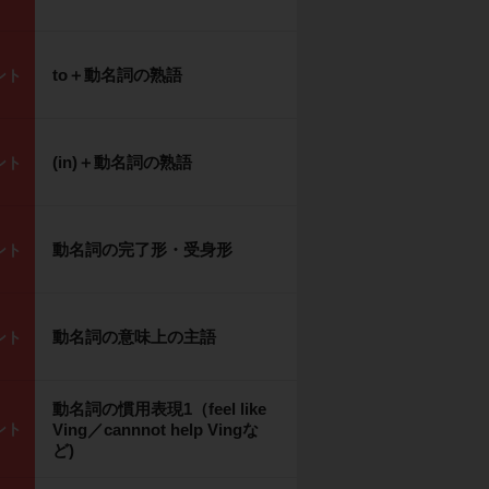
to＋動名詞の熟語
ント
(in)＋動名詞の熟語
ント
動名詞の完了形・受身形
ント
動名詞の意味上の主語
ント
動名詞の慣用表現1（feel like
ント
Ving／cannnot help Vingな
ど)