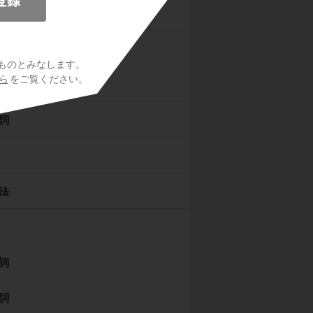
態
ものとみなします。
ら
をご覧ください。
詞
詞
法
詞
詞