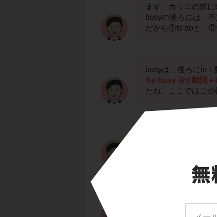
まず、カッコの前に
busyの後ろには、
だから①to doと、②
busyは、後ろにi
be busy (in) 動詞＋
たね。ここではこの
ここで、選択肢を見
本当はカッコにin 
よ。どうしたら良い
be busy (in)
ということを思い出
だから、正解は③do