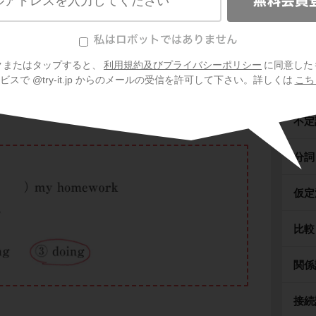
時制
受動
usy
doing
my homework when the phone
クまたはタップすると、
利用規約及びプライバシーポリシー
に同意した
ったとき、わたしは宿題をするのに忙しかった。」
スで @try-it.jp からのメールの受信を許可して下さい。詳しくは
こち
助動
。
不定
分詞
仮定
比較
関係
接続