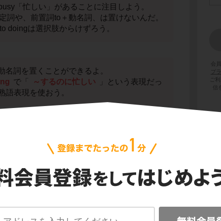
busy「忙しい」があることに注目しよう。
不定詞や、前置詞to＋動名詞、は置けないんだ。
to doingは選択肢からけずろう。
会
n＋動名詞を置くことができるよ。
プ
ご利
ing
で「
～するのに忙しい
」という表現だっ
信
熟語表現を使おう。
てみよう。
doingを入れたいけれど、選択肢の中にはない
かな。
 動詞＋ingの表現では、inが省略されることが多い
、
そう。
ingだね。