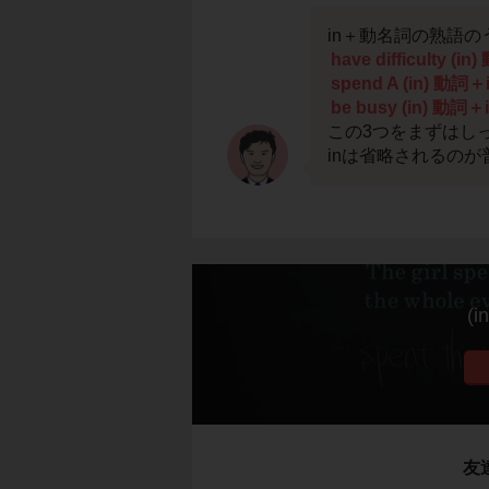
in＋動名詞の熟語の
have difficulty (i
spend A (in) 動詞＋
be busy (in) 動詞＋
この3つをまずはし
inは省略されるの
(
友