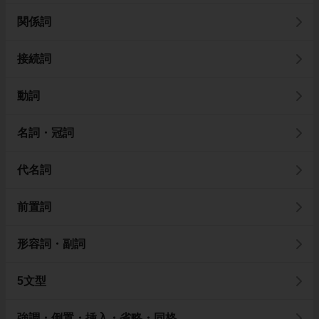
関係詞
接続詞
動詞
名詞・冠詞
代名詞
前置詞
形容詞・副詞
5文型
強調・倒置・挿入・省略・同格