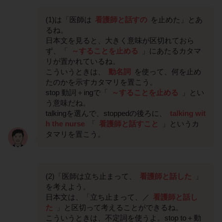
(1)は「医師は
看護師と話すの
を止めた」とあ
るね。
日本文を見ると、大きく意味が区切れておら
ず、「
～することを止める
」にあたるカタマ
リが置かれているね。
こういうときは、
動名詞
を使って、何を止め
たのかを示すカタマリを置こう。
stop 動詞＋ingで「
～することを止める
」とい
う意味だね。
talkingを選んで、stoppedの後ろに、
talking wit
h the nurse
「
看護師と話すこと
」というカ
タマリを置こう。
(2)「医師は立ち止まって、
看護師と話した
」
を考えよう。
日本文は、「立ち止まって、／
看護師と話し
た
」と区切って考えることができるね。
こういうときは、不定詞を使うよ。stop to＋動