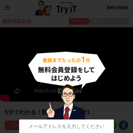
無料会員登録
高校英語文法
ポイント
練習
チャレンジ
5分でわかる！動名詞の使い分け1
128