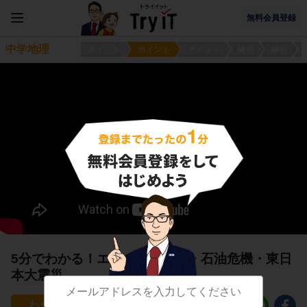
無料会員登録
中学地理
ポイント
ポイント
ポイント
練習
練習
5分でわかる！エネルギー革命・石油危機・東日
本大震災
70