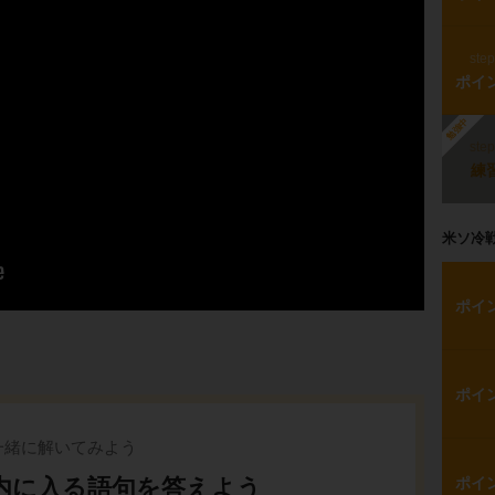
ste
ポイ
勉強中
ste
練
米ソ冷
ポイ
ポイ
一緒に解いてみよう
内に入る語句を答えよう
ポイ