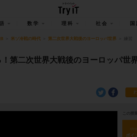
語
数学
理科
社会
国
B
米ソ冷戦の時代
第二次世界大戦後のヨーロッパ世界
練習
る！第二次世界大戦後のヨーロッパ世
この授
ste
ポイ