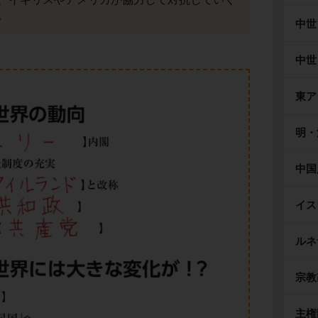
。
中世
中世
東ア
明・
中国
イス
ルネ
宗教
主権