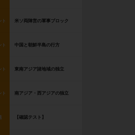
米ソ両陣営の軍事ブロック
ント
中国と朝鮮半島の行方
ント
東南アジア諸地域の独立
ント
南アジア・西アジアの独立
ント
【確認テスト】
題