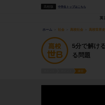
高校版
中学生トップはこちら
英
ホーム
社会
高校社会
高校世界史
5分で解け
る問題
ポイント
ポイント
練習