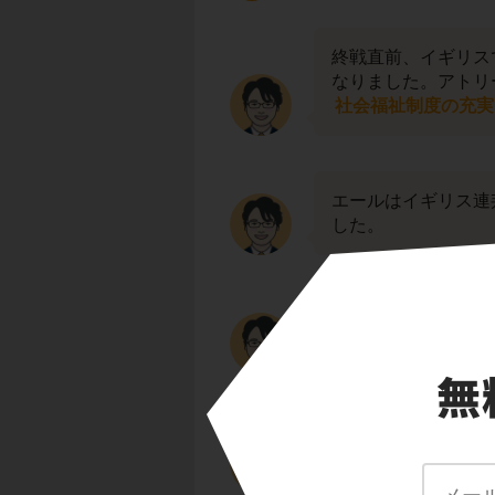
終戦直前、イギリス
なりました。アトリ
社会福祉制度の充実
エールはイギリス連
した。
フランスでは
第四
拡大しました。
イタリアでは、国民
西欧最大の
共産党