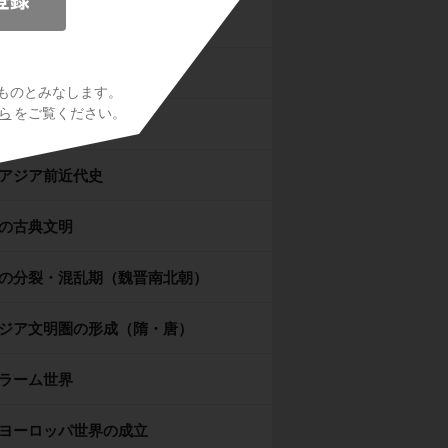
シア世界
マ世界
ものとみなします。
ら
をご覧ください。
ドの古典文明
アジア前近代史
の古典文明
の分裂・混乱期（魏晋南北朝）
ジア文明圏の形成（隋・唐）
ラーム世界
ヨーロッパ世界の成立