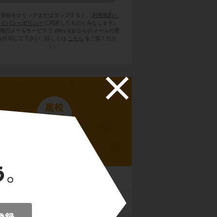
員登録をクリックまたはタップすると、
利用規約・
ライバシーポリシー
に同意したものとみなします。
用のメールサービスで @try-it.jp からのメールの受
を許可して下さい。詳しくは
こちら
をご覧くださ
い。
高校世界史B
時代
オリエント