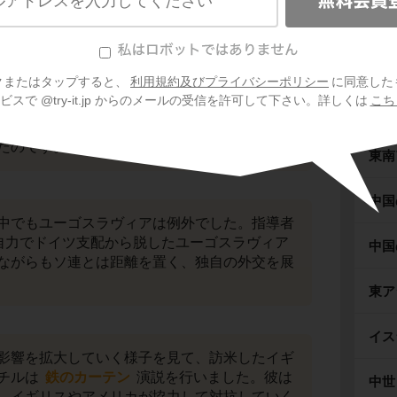
ギリ
は大きな変化が!?
ロー
クまたはタップすると、
利用規約及びプライバシーポリシー
に同意した
スで @try-it.jp からのメールの受信を許可して下さい。詳しくは
こち
ルーマニアなどの国々は
人民民主主義
を掲げ
イン
がてソ連の「衛星国」となりました。実質的に
たのです。
東南
中国
中でもユーゴスラヴィアは例外でした。指導者
自力でドイツ支配から脱したユーゴスラヴィア
中国
ながらもソ連とは距離を置く、独自の外交を展
東ア
イス
影響を拡大していく様子を見て、訪米したイギ
チルは
鉄のカーテン
演説を行いました。彼は
中世
、イギリスやアメリカが協力して対抗していく