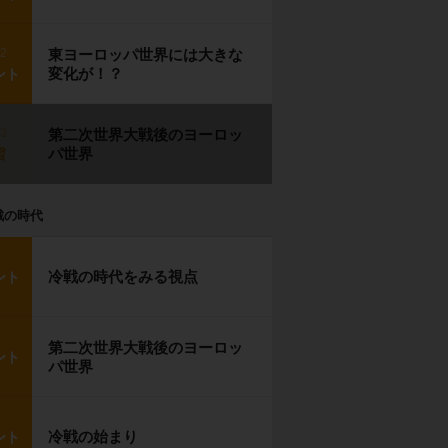
p2
東ヨーロッパ世界には大きな
変化が！？
ント
p3
第二次世界大戦後のヨーロッ
パ世界
習
戦の時代
冷戦の時代をみる視点
ント
第二次世界大戦後のヨーロッ
ント
パ世界
冷戦の始まり
ント