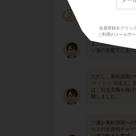
東ヨーロッパ世界に
会員登録をクリッ
ご利用のメールサービ
戦後、ポーランドや
ましたが、各国はや
ソ連の支配下にあっ
ただし、東欧諸国の
ティトー
のもと、
は、社会主義を掲げ
開しました。
ソ連が東欧諸国への
リスの元首相チャー
ソ連の動きを警戒し