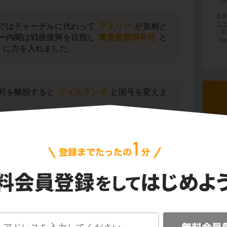
会
プ
ではチャーチルに代わって
アトリー
が首相と
ご利
ー内閣は戦後復興を目指し
重要産業国有化
と
信
に力を入れました。
邦を離脱すると
アイルランド
と国号を変えま
共和政
が成立しました。また
共産党
が勢力を
先史
投票の結果王政が廃止され共和政が成立。また
が成立しました。
古代