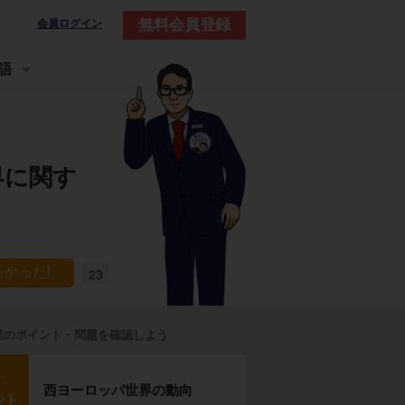
無料会員登録
会員ログイン
語
界に関す
23
業のポイント・問題を確認しよう
p1
西ヨーロッパ世界の動向
ント