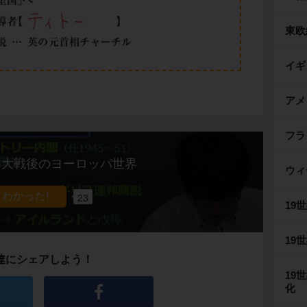
東欧
イギ
アメ
フラ
界大戦後のヨーロッパ世界
ウィ
23
19
19
達にシェアしよう！
19
化