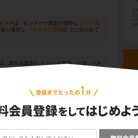
会
プ
ご利
インドは、ヒンドゥー教徒が優勢な
インド連
信
教徒が優勢な
パキスタン共和国
とに分かれて
は、国民会議派の
ネルー
が就任。一方、パキ
＝ムスリム連盟の指導者
ジンナー
が総督に就
は
カシミール
地方の帰属問題をめぐって争
パキスタン戦争が勃発することになりました。
先史
古代
き