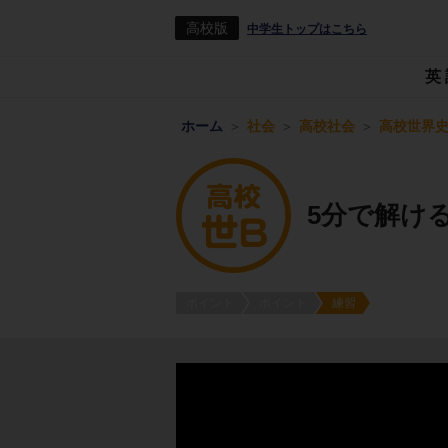
高校版
中学生トップはこちら
英
ホーム
社会
高校社会
高校世界史
5分で解け
ポイント
ポイント
練習