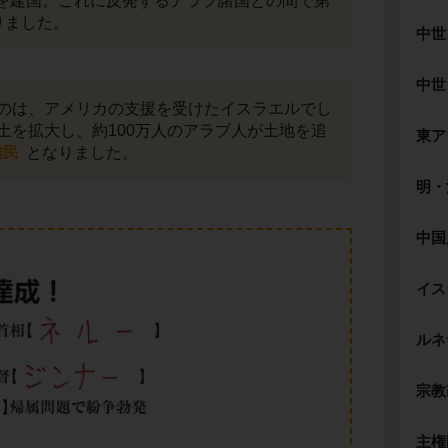
を建国。これに反発するアラブ諸国との間で第
りました。
中世
中世
のは、アメリカの支援を受けたイスラエルでし
土を拡大し、約100万人のアラブ人が土地を追
東ア
難民
となりました。
明・
中国
イス
ルネ
宗教
主権