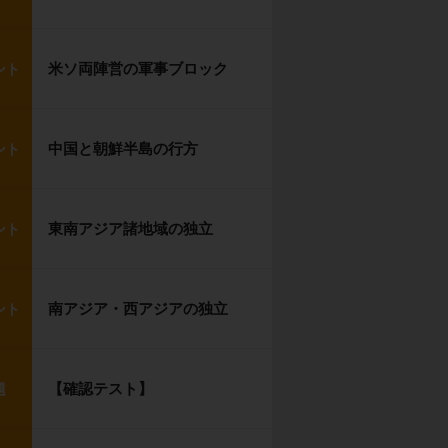
米ソ両陣営の軍事ブロック
ント
中国と朝鮮半島の行方
ント
東南アジア諸地域の独立
ント
南アジア・西アジアの独立
ント
【確認テスト】
題