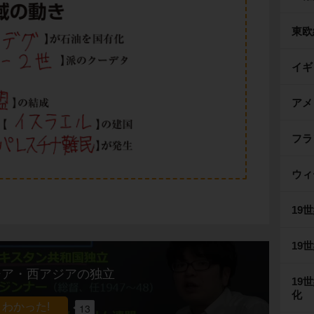
東欧
イギ
アメ
フラ
ウィ
19
19
ジア・西アジアの独立
19
化
13