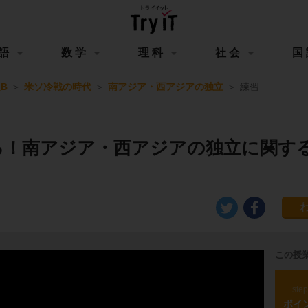
語
数学
理科
社会
国
B
米ソ冷戦の時代
南アジア・西アジアの独立
練習
る！南アジア・西アジアの独立に関す
この授
ste
ポイ