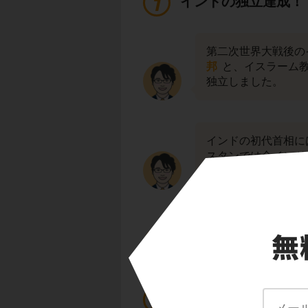
インドの独立達成！
第二次世界大戦後の
邦
と、イスラーム
独立しました。
インドの初代首相に
スタンでは全インド
任しました。
独立を果たした両国
い、第1次インド＝
西アジア諸地域の動