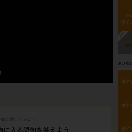
ste
ポイ
勉強中
ste
練
米ソ冷
ポイ
ポイ
一緒に解いてみよう
内に入る語句を答えよう
ポイ