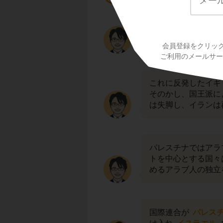
1951年に首相とな
にもとづき
石油を
会員登録をクリッ
ご利用のメールサービ
これに反発したイギ
そのかし、国王派に
は失脚し、イランは
パレスチナではアラ
トを中心とする国々
めるアラブ人の独立
国際連合が
パレス