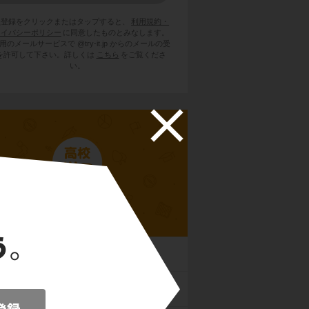
員登録をクリックまたはタップすると、
利用規約・
ライバシーポリシー
に同意したものとみなします。
用のメールサービスで @try-it.jp からのメールの受
を許可して下さい。詳しくは
こちら
をご覧くださ
い。
高校世界史B
時代
オリエント