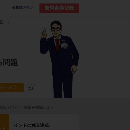
無料会員登録
会員ログイン
語
る問題
13
業のポイント・問題を確認しよう
p1
インドの独立達成！
ント