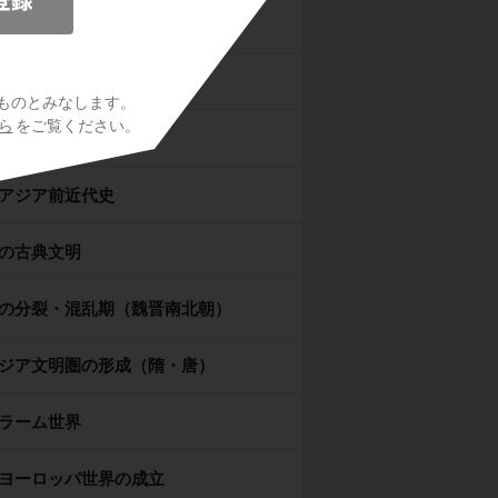
シア世界
マ世界
ものとみなします。
ら
をご覧ください。
ドの古典文明
アジア前近代史
の古典文明
の分裂・混乱期（魏晋南北朝）
ジア文明圏の形成（隋・唐）
ラーム世界
ヨーロッパ世界の成立