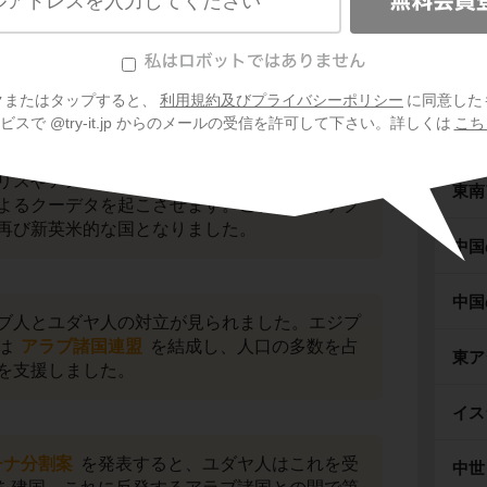
ギリ
った
モサデグ
は、資源ナショナリズムの考え方
ロー
国有化
しようとしました。
クまたはタップすると、
利用規約及びプライバシーポリシー
に同意した
スで @try-it.jp からのメールの受信を許可して下さい。詳しくは
こち
イン
リスやアメリカは国王
パフレヴィー2世
をそ
東南
よるクーデタを起こさせます。これでモサデグ
再び新英米的な国となりました。
中国
中国
ブ人とユダヤ人の対立が見られました。エジプ
は
アラブ諸国連盟
を結成し、人口の多数を占
東ア
を支援しました。
イス
チナ分割案
を発表すると、ユダヤ人はこれを受
中世