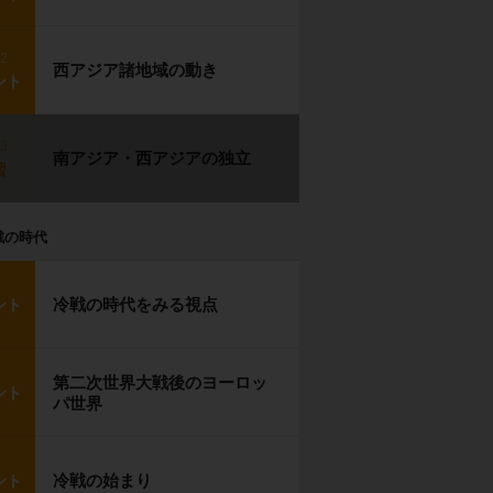
p2
西アジア諸地域の動き
ント
p3
南アジア・西アジアの独立
習
戦の時代
冷戦の時代をみる視点
ント
第二次世界大戦後のヨーロッ
ント
パ世界
冷戦の始まり
ント