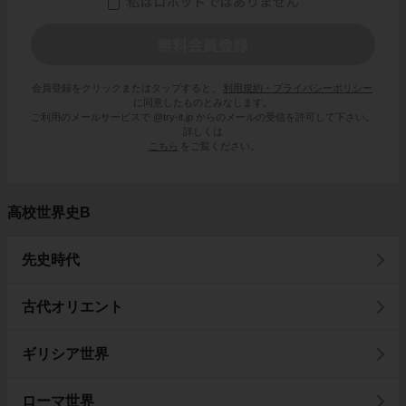
会員登録をクリックまたはタップすると、
利用規約・プライバシーポリシー
に同意したものとみなします。
ご利用のメールサービスで @try-it.jp からのメールの受信を許可して下さい。
詳しくは
こちら
をご覧ください。
高校世界史B
先史時代
古代オリエント
ギリシア世界
ローマ世界