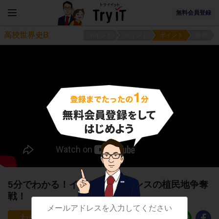
無料会員登録
高校世界史B
ポイント
ポイント
ポイント
練習
5分でわかる！イギリスとフランスの植民地争奪
戦！
134