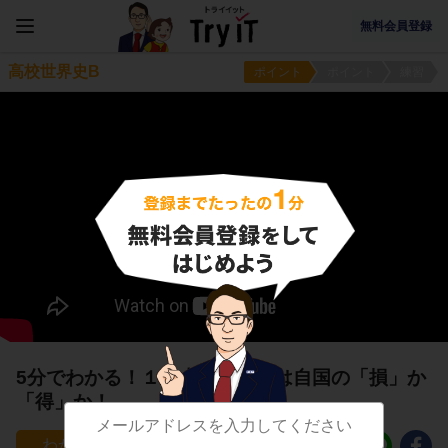
無料会員登録
高校世界史B
ポイント
ポイント
練習
5分でわかる！１番大事なことは自国の「損」か
「得」か！
157