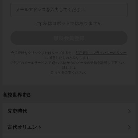
会員登録をクリックまたはタップすると、
利用規約・プライバシーポリシー
に同意したものとみなします。
ご利用のメールサービスで @try-it.jp からのメールの受信を許可して下さい。
詳しくは
こちら
をご覧ください。
高校世界史B
先史時代
古代オリエント