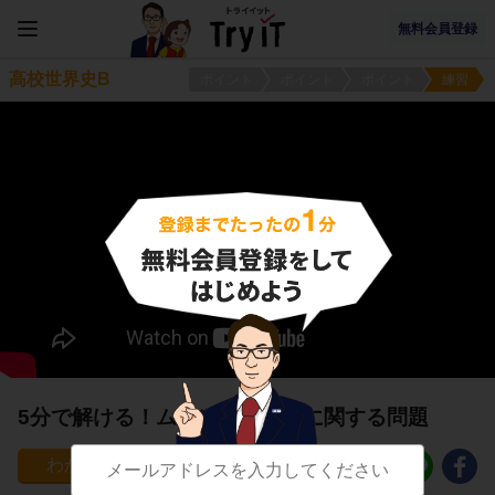
無料会員登録
高校世界史B
ポイント
ポイント
ポイント
練習
5分で解ける！ムハンマド時代に関する問題
34