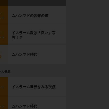
p2
ムハンマドの苦難の道
ント
p3
イスラーム教は「良い」宗
教！？
ント
p4
ムハンマド時代
習
ーム世界
イスラーム世界をみる視点
ント
ムハンマド時代
ント