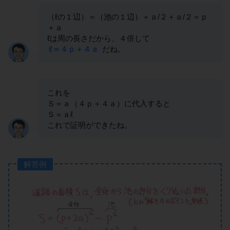
（ℓの１辺）＝（池の１辺）＋ａ/２＋ａ/２＝ｐ
＋ａ
ℓは周の長さだから、４倍して
ℓ＝４ｐ＋４ａ
だね。
これを
Ｓ＝ａ（４ｐ＋４ａ）に代入すると
Ｓ＝ａℓ
これで証明ができたね。
解答例