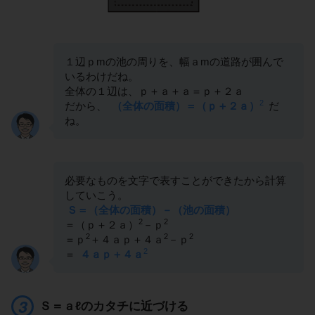
１辺ｐmの池の周りを、幅ａmの道路が囲んで
いるわけだね。
全体の１辺は、ｐ＋ａ＋ａ＝ｐ＋２ａ
2
だから、
（全体の面積）＝（ｐ＋２ａ）
だ
ね。
必要なものを文字で表すことができたから計算
していこう。
Ｓ＝（全体の面積）－（池の面積）
2
2
＝（ｐ＋２ａ）
－ｐ
2
2
2
＝ｐ
＋４ａｐ＋４ａ
－ｐ
2
＝
４ａｐ＋４ａ
Ｓ＝ａℓのカタチに近づける