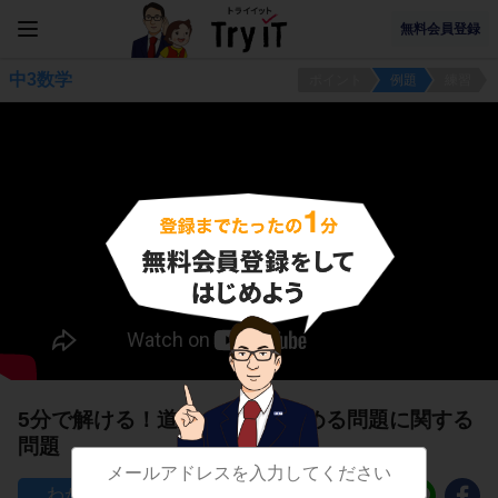
無料会員登録
中3数学
ポイント
例題
練習
5分で解ける！道路の面積を求める問題に関する
問題
461