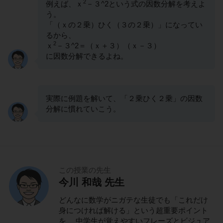
2
例えば、ｘ
－３^2という式の因数分解を考えよ
う。
「（ｘの２乗）ひく（３の２乗）」になってい
るから、
2
ｘ
－３^2＝（ｘ＋３）（ｘ－３）
に因数分解できるよね。
実際に例題を解いて、「２乗ひく２乗」の因数
分解に慣れていこう。
この授業の先生
今川 和哉 先生
どんなに数学がニガテな生徒でも「これだけ
身につければ解ける」という超重要ポイント
を、 中学生が覚えやすいフレーズとビジュア