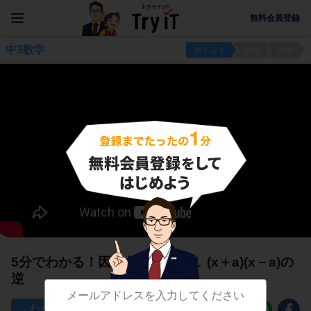
無料会員登録
中3数学
ポイント
例題
練習
5分でわかる！因数分解の公式１ (x＋a)(x－a)の
逆
396