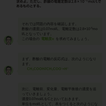
それでは問題の内容を確認します。
-5
酢酸の濃度は0.07mol/L、電離定数は2.8×10
mo
l/Lとなっています。
この場合の
電離度α
を求めてみましょう。
まず、酢酸の電離の反応式は、次のようになり
ます。
-
+
CH
COOH⇄CH
COO
+H
3
3
次に、電離前、変化量、電離平衡後の濃度を追
っていきましょう。
濃度0.07mol/LをCとおいておきます。
単位をmol/Lとして、表をつくると次のようにな