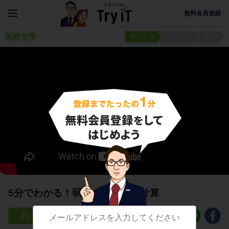
無料会員登録
高校化学
ポイント
ポイント
練習
5分でわかる！弱酸の電離度の計算
95