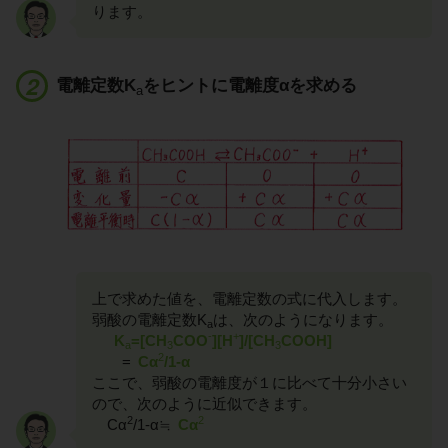
ります。
電離定数K
をヒントに電離度αを求める
a
上で求めた値を、電離定数の式に代入します。
弱酸の電離定数K
は、次のようになります。
a
-
+
K
=[CH
COO
][H
]/[CH
COOH]
a
3
3
2
=
Cα
/1-α
ここで、弱酸の電離度が１に比べて十分小さい
ので、次のように近似できます。
2
2
Cα
/1-α≒
Cα