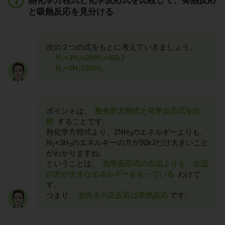
熱化学方程式と化学反応式を比較して、発熱反応
と吸熱反応を見分ける
次の２つの式をもとに考えていきましょう。
N
+3H
=2NH
+92kJ
2
2
3
N
+3H
⇄2NH
2
2
3
ポイントは、
熱化学方程式と化学反応式を比
較
することです。
熱化学方程式より、2NH
のエネルギーよりも、
3
N
+3H
のエネルギーの方が92kJだけ大きいこと
2
2
がわかりますね。
ということは、
化学反応式の右辺よりも、左辺
の方が大きなエネルギーをもっている
わけで
す。
つまり、
右向きの正反応は吸熱反応
です。