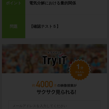
ポイント
電気分解における量的関係
問題
【確認テスト５】