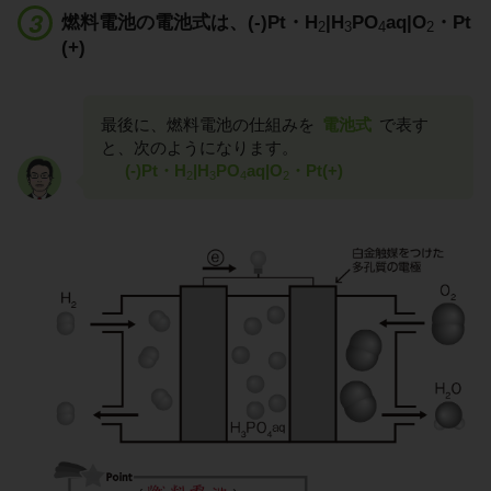
燃料電池の電池式は、(-)Pt・H
|H
PO
aq|O
・Pt
2
3
4
2
(+)
最後に、燃料電池の仕組みを
電池式
で表す
と、次のようになります。
(-)Pt・H
|H
PO
aq|O
・Pt(+)
2
3
4
2