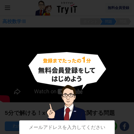
無料会員登録
高校数学Ⅲ
ポイント
問題
問題
5分で解ける！x^pの微分公式に関する問題
37