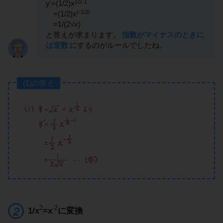
1/2-1
y'=(1/2)x
(-1/2)
=(1/2)x
=1/(2√x)
と答えが求まります。
指数がマイナスのときに
は逆数
にするのがルールでしたね。
(1)の答え
2
-2
1/x
=x
に変換