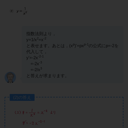
指数法則より，
2
-2
y=1/x
=x
p
p-1
と表せます。あとは，(x
)'=px
の公式にp=-2を
代入して，
-2-1
y'=-2x
-3
=-2x
3
=-2/x
と答えが求まります。
(2)の答え