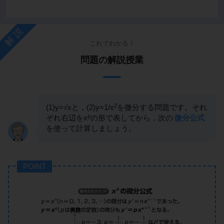
解説
これでわかる！
問題の解説授業
2
(1)y=√xと，(2)y=1/x
を微分する問題です。それ
p
ぞれ右辺をx
の形で表してから，次の
微分公式
を使って計算しましょう。
POINT