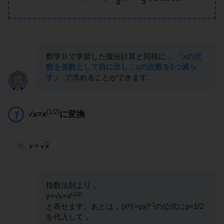
数学Ⅱで学習した微分計算と同様に，
「xの次
数を係数として前に出し，xの次数を1つ減ら
す」
で求めることができます。
(1/2)
√x=x
に変換
指数法則より，
(1/2)
y=√x=x
p
p-1
と表せます。あとは，(x
)'=px
の公式にp=1/2
を代入して，