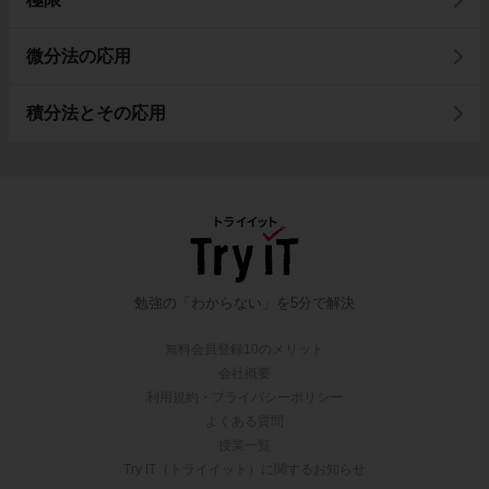
微分法の応用
積分法とその応用
勉強の「わからない」を5分で解決
無料会員登録10のメリット
会社概要
利用規約・プライバシーポリシー
よくある質問
授業一覧
Try IT（トライイット）に関するお知らせ