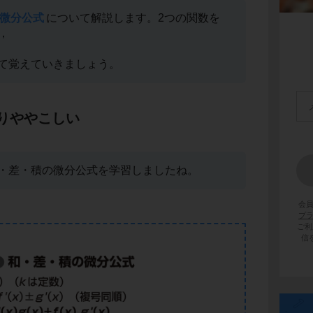
微分公式
について解説します。2つの関数を
き，
て覚えていきましょう。
りややこしい
・差・積の微分公式を学習しましたね。
会
プ
ご利
信