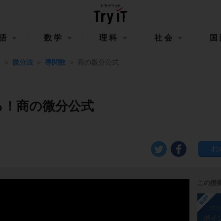
語
数学
理科
社会
国
Ⅲ
微分法
導関数
商の微分公式
る！商の微分公式
この授
勉強中
ste
ポイ