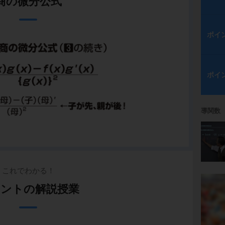
商の微分公式
ポイ
ポイ
導関数
これでわかる！
ントの解説授業