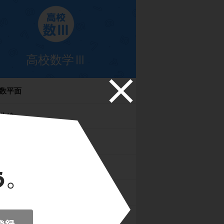
高校数学Ⅲ
数平面
曲線
の関数
法の応用
法とその応用