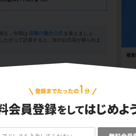
加え，今回は
④商の微分公式
を覚えましょ
したがって計算すると，次の公式④が得られま
複素
式と
種々
極限
微分
積分