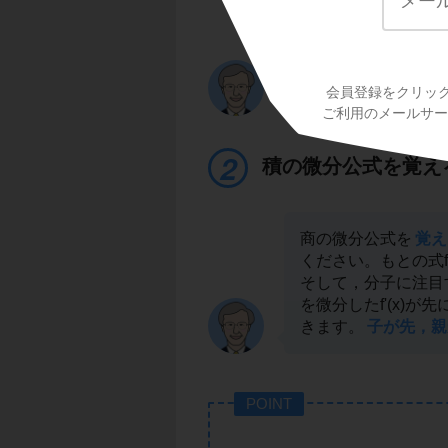
2
分母は{g(x)}
，分子はf'
やこしいですね。
会員登録をクリッ
ご利用のメールサービ
積の微分公式を覚え
商の微分公式を
覚え
ください。もとの式f(x
そして，分子に注目すると，
を微分したf'(x)が
きます。
子が先，親
POINT