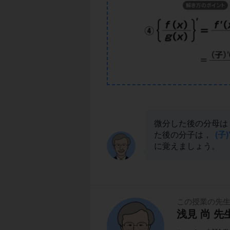
微分した後の分母は
た後の分子は，
(子)
に覚えましょう。
この授業の先
浅見 尚 先