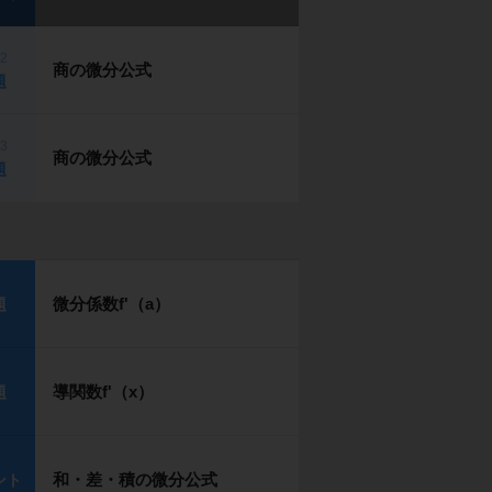
p2
商の微分公式
題
p3
商の微分公式
題
微分係数f'（a）
題
導関数f'（x）
題
和・差・積の微分公式
ント