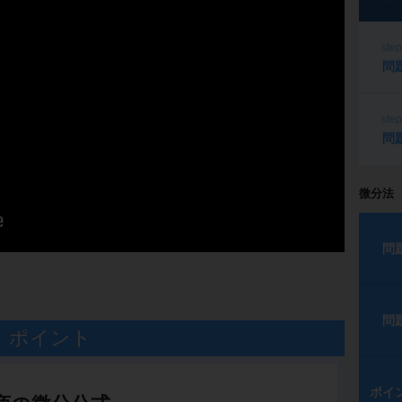
ste
問
ste
問
微分法
問
問
ポイント
ポイ