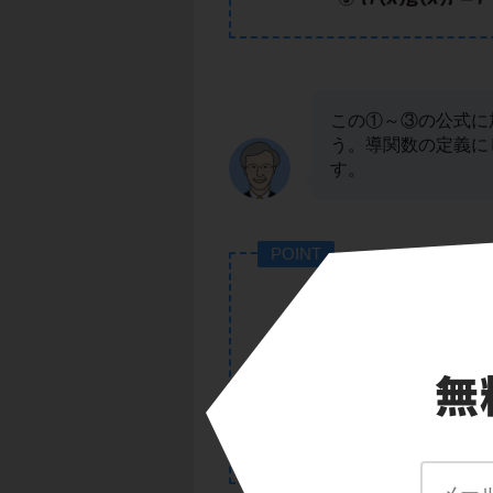
この①～③の公式に
う。導関数の定義に
す。
POINT