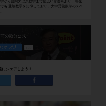
数学から難関大理系数学まで幅広い著書もあり、現在
でも 受験数学を指導しており、大学受験数学のスペ
す。
商の微分公式
122
達にシェアしよう！