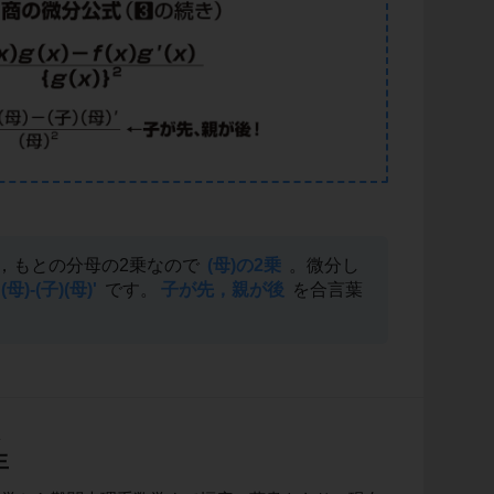
，もとの分母の2乗なので
(母)の2乗
。微分し
'(母)-(子)(母)'
です。
子が先，親が後
を合言葉
生
生