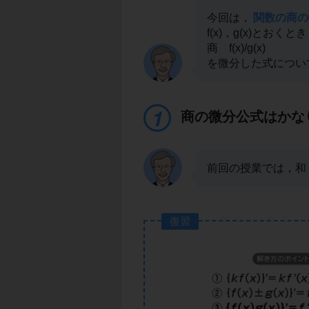
今回は，
関数の商の
f(x)，g(x)とおくと
商 f(x)/g(x)
を微分した式につい
商の微分公式はかな
前回の授業では，和
復習