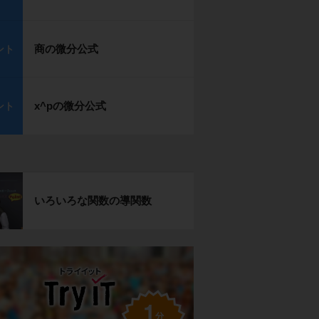
商の微分公式
ント
x^pの微分公式
ント
いろいろな関数の導関数