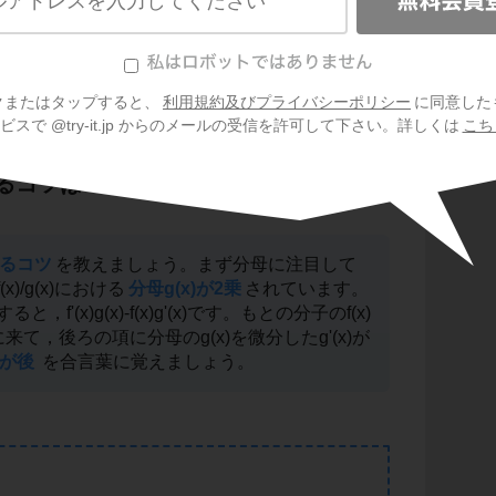
(x)g(x)-f(x)g'(x)
です。かなり式が長くてや
クまたはタップすると、
利用規約及びプライバシーポリシー
に同意した
スで @try-it.jp からのメールの受信を許可して下さい。詳しくは
こち
るコツは？
るコツ
を教えましょう。まず分母に注目して
)/g(x)における
分母g(x)が2乗
されています。
f'(x)g(x)-f(x)g'(x)です。もとの分子のf(x)
先に来て，後ろの項に分母のg(x)を微分したg'(x)が
が後
を合言葉に覚えましょう。