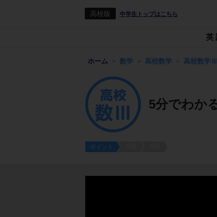
高校版
中学生トップはこちら
英
ホーム
数学
高校数学
高校数学
5分でわか
ポイント
問題
問題