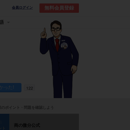
無料会員登録
会員ログイン
語
122
業のポイント・問題を確認しよう
p1
商の微分公式
ント