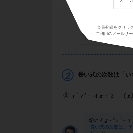
会員登録をクリッ
ご利用のメールサービ
長い式の次数は「い
2
3
②の式はｘ
ｙ
＋４
長い式の次数は、そ