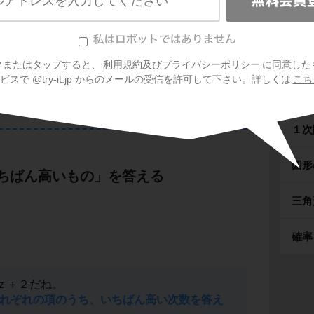
クまたはタップすると、
利用規約及びプライバシーポリシー
に同意した
スで @try-it.jp からのメールの受信を許可して下さい。詳しくは
こち
連立
１次
図形
ちばん高いもの」を答える
三角
確率
ｚ＋２だね。
れぞれの項のうち、いちばん高い次数を答え