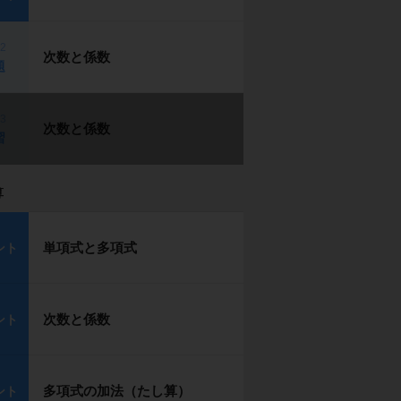
p2
次数と係数
題
p3
次数と係数
習
算
単項式と多項式
ント
次数と係数
ント
多項式の加法（たし算）
ント