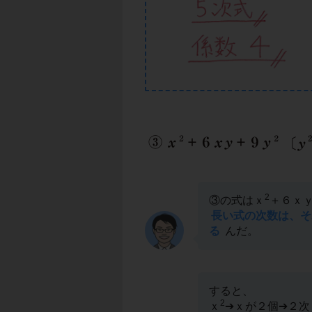
2
③の式はｘ
＋６ｘ
長い式の次数は、そ
る
んだ。
すると、
2
ｘ
➔ｘが２個➔２次