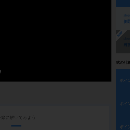
ste
例
勉強中
ste
練
式の計
ポイ
ポイ
一緒に解いてみよう
ポイ