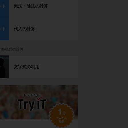
乗法・除法の計算
ント
代入の計算
ント
と多項式の計算
文字式の利用