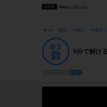
中学版
高校生トップはこちら
ホーム
数学
中学数学
中2数学
5分で解け
ポイント
例題
練習