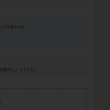
ｙが３個➔５次
次
。
る数のことで４だね。