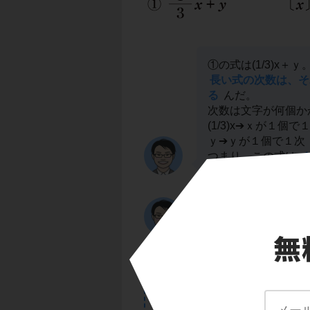
①の式は(1/3)x＋ｙ
長い式の次数は、そ
る
んだ。
次数は文字が何個か
(1/3)x➔ｘが１個で
ｙ➔ｙが１個で１次
つまり、この式は
ｘの係数はｘの前の数
①の答え