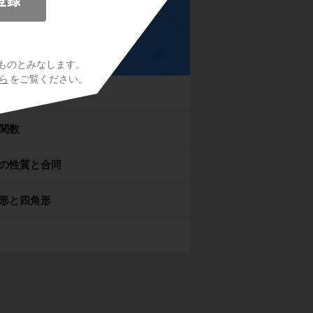
中2数学
ものとみなします。
ら
をご覧ください。
方程式
関数
の性質と合同
形と四角形