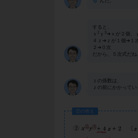
る
んだ。
すると、
2
3
ｘ
ｙ
➔ｘが２個、
４ｚ➔ｚが１個➔１
２➔０次
だから、５次式だね
ｚの係数は、
ｚの前にかかってい
②の答え