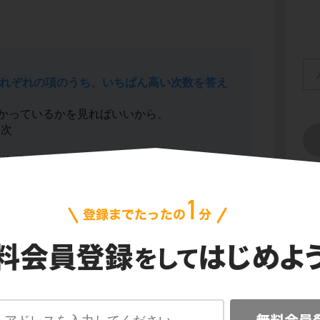
。
れぞれの項のうち、いちばん高い次数を答え
かっているかを見ればいいから、
１次
１次式
だね。
会
プ
ご利
信
だから1/3
だね。