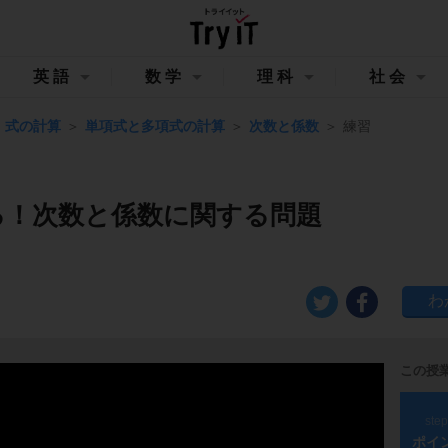
英語
数学
理科
社会
式の計算
単項式と多項式の計算
次数と係数
練習
る！次数と係数に関する問題
この授
ste
ポイ