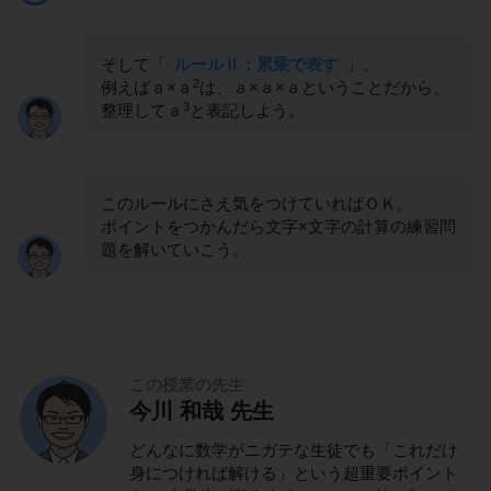
そして「
ルールⅡ：累乗で表す
」。
2
例えばａ×ａ
は、ａ×ａ×ａということだから、
3
整理してａ
と表記しよう。
このルールにさえ気をつけていればＯＫ。
ポイントをつかんだら文字×文字の計算の練習問
題を解いていこう。
この授業の先生
今川 和哉 先生
どんなに数学がニガテな生徒でも「これだけ
身につければ解ける」という超重要ポイント