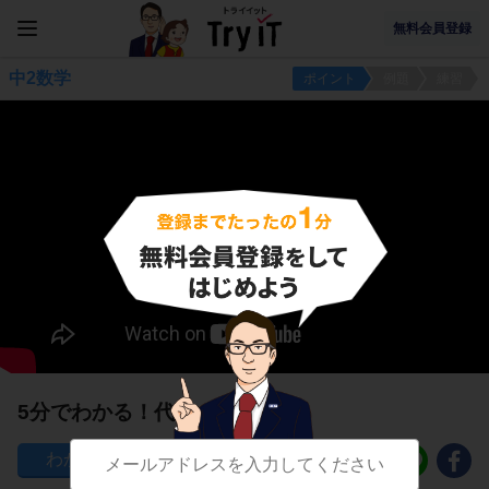
無料会員登録
中2数学
ポイント
例題
練習
5分でわかる！代入の計算
246