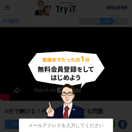
無料会員登録
中2数学
ポイント
例題
練習
5分で解ける！代入の計算に関する問題
60