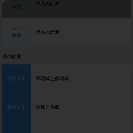
step2
代入の計算
例題
step3
代入の計算
練習
式の計算
ポイント
単項式と多項式
ポイント
次数と係数