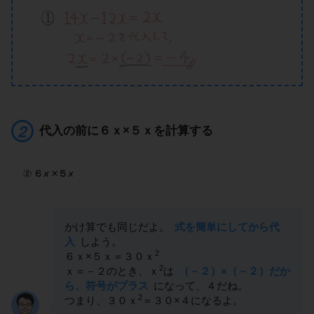
代入の前に６ｘ×５ｘを計算する
かけ算でも同じだよ。
式を簡単にしてから代
入
しよう。
2
６ｘ×５ｘ＝３０ｘ
2
ｘ＝－２のとき、ｘ
は
（－２）×（－２）だか
ら、符号がプラス
になって、４だね。
2
つまり、３０ｘ
＝３０×４になるよ。