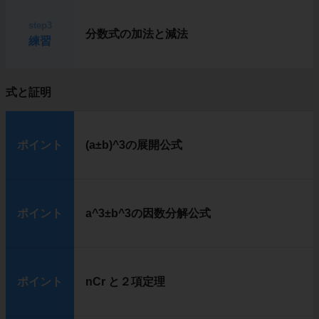
step3
分数式の加法と減法
練習
式と証明
ポイント
(a±b)^3の展開公式
ポイント
a^3±b^3の因数分解公式
ポイント
nCr と２項定理