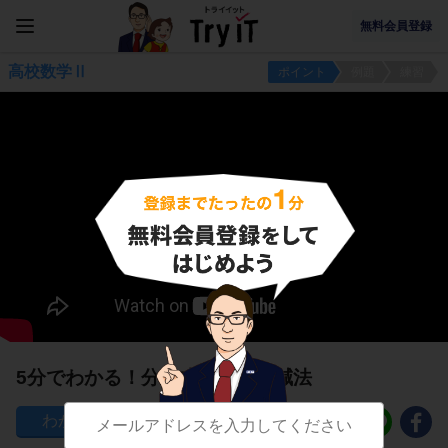
無料会員登録
高校数学Ⅱ
ポイント
例題
練習
5分でわかる！分数式の加法と減法
104