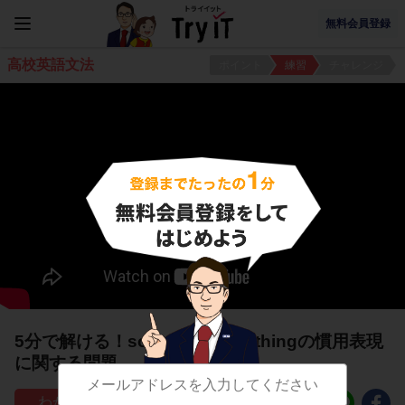
無料会員登録
高校英語文法
ポイント
練習
チャレンジ
5分で解ける！something／nothingの慣用表現
に関する問題
15