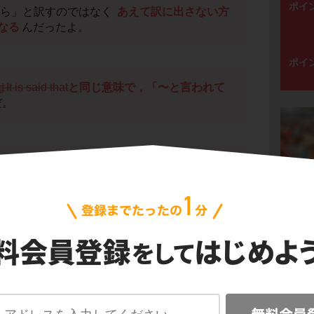
ポイ
「彼ら」と訳すのではなく
あえて訳に出さない方
なる
んだったよ。
ポイ
It is said that
と同じ意味で，「〜と言われて
だ。
that Tom has passed the university
mination.「トムはその大学の入試に合格したと言われ
だね。