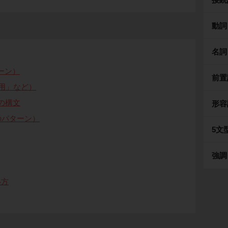
動詞
名詞
ターン）
前置
 費用」など）
tなどの構文
形容
などのパターン）
5文
強調
い方