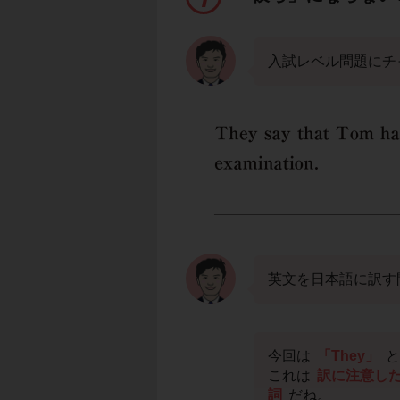
入試レベル問題にチ
英文を日本語に訳す
今回は
「They」
と
これは
訳に注意し
詞
だね。