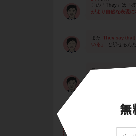
この「They」は
がより自然な表現に
また
They say that
は
いる」
と訳せるん
最初から訳すと，They say 
entrance exa
ている。」となるん
答え