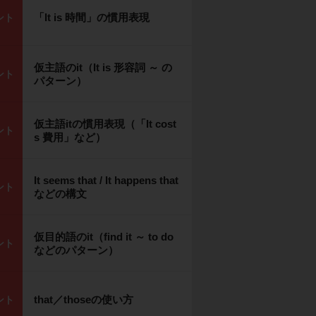
「It is 時間」の慣用表現
ント
仮主語のit（It is 形容詞 ～ の
ント
パターン）
仮主語itの慣用表現（「It cost
ント
s 費用」など）
It seems that / It happens that
ント
などの構文
仮目的語のit（find it ～ to do
ント
などのパターン）
that／thoseの使い方
ント