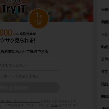
受動
助動
不定
動名
る教科書にあわせて勉強できる
分詞
仮定
比較
関係
利用規約・プライバシーポリシー
に同意したものとみなします。
 からのメールの受信を許可して下さい。詳しくは
こちら
をご覧ください。
接続