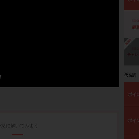
ste
練
勉強中
ste
チャレ
代名詞
ポイ
ポイ
一緒に解いてみよう