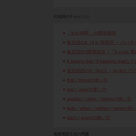
代名詞のチャレンジ
「It is 時間」の慣用表現
仮主語のit（It is 形容詞 ～ のパ
仮主語itの慣用表現（「It costs
It seems that / It happens tha
仮目的語のit（find it ～ to do
that／thoseの使い方
one／onesの使い方
another／other／othersの使い方
both／either／neither／noneの使
each／everyの使い方
高校英語文法の問題