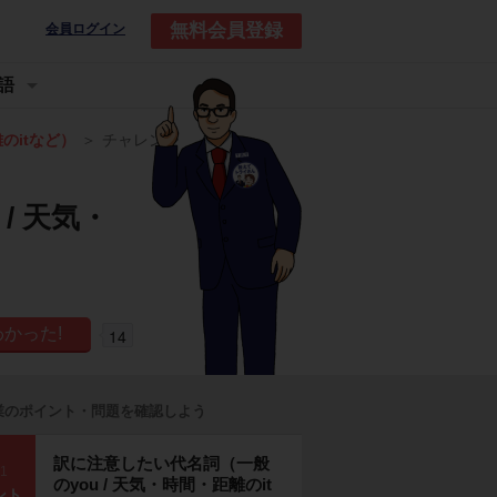
無料会員登録
会員ログイン
語
のitなど）
チャレンジ
/ 天気・
14
業のポイント・問題を確認しよう
訳に注意したい代名詞（一般
p1
のyou / 天気・時間・距離のit
ント