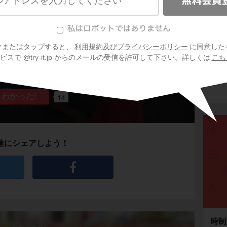
クまたはタップすると、
利用規約及びプライバシーポリシー
に同意した
会
スで @try-it.jp からのメールの受信を許可して下さい。詳しくは
こち
プ
ご利
のyou / 天気・時間・距離のitなど）
信
14
達にシェアしよう！
時制