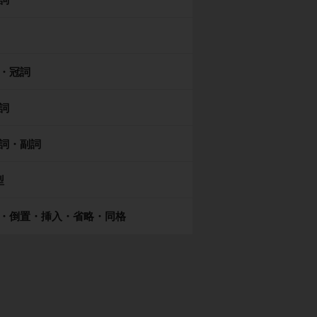
・冠詞
詞
詞・副詞
型
・倒置・挿入・省略・同格