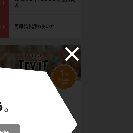
ント
現
再帰代名詞の使い方
ント