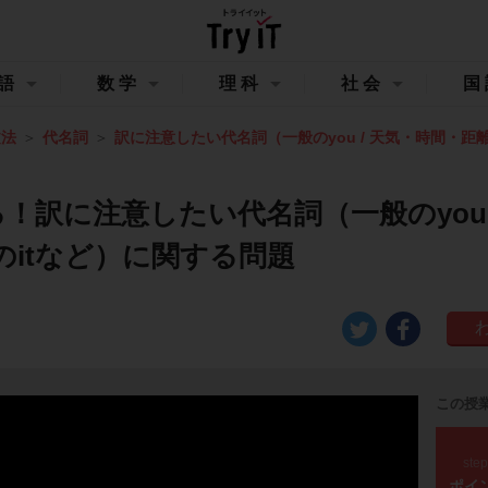
語
数学
理科
社会
国
文法
代名詞
訳に注意したい代名詞（一般のyou / 天気・時間・距離
！訳に注意したい代名詞（一般のyou 
のitなど）に関する問題
この授
ste
ポイ