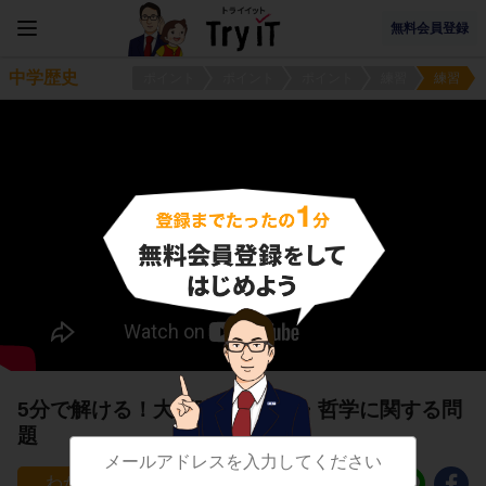
無料会員登録
中学歴史
ポイント
ポイント
ポイント
練習
練習
5分で解ける！大正時代の文学・哲学に関する問
題
48