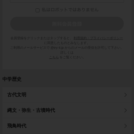
会員登録をクリックまたはタップすると、
利用規約・プライバシーポリシー
に同意したものとみなします。
ご利用のメールサービスで @try-it.jp からのメールの受信を許可して下さい。
詳しくは
こちら
をご覧ください。
中学歴史
古代文明
縄文・弥生・古墳時代
飛鳥時代