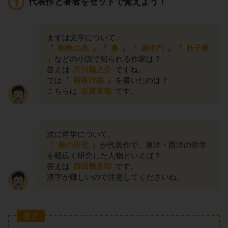
代表作と著者をセットで覚えよう！
まずは文学について。
『
蜘蛛の糸
』『
鼻
』『
羅生門
』『
杜子春
』などの小説で知られる作家は？
答えは
芥川龍之介
ですね。
では『
暗夜行路
』を書いたのは？
こちらは
志賀直哉
です。
次に哲学について。
『
善の研究
』が代表作で、東洋・西洋の哲学
を幅広く研究した人物といえば？
答えは
西田幾多郎
です。
漢字が難しいので注意してくださいね。
答え