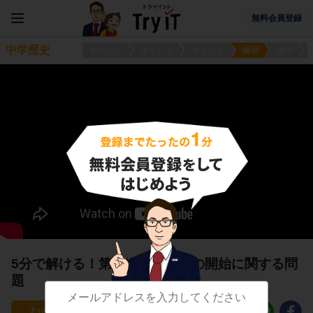
無料会員登録
中学歴史
ポイント
ポイント
ポイント
練習
練習
5分で解ける！第一次世界大戦の開始に関する問
題
239