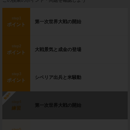
この授業のポイント・問題を確認しよう
step1
第一次世界大戦の開始
ポイント
step2
大戦景気と成金の登場
ポイント
step3
シベリア出兵と米騒動
ポイント
勉強中
step4
第一次世界大戦の開始
練習
step5