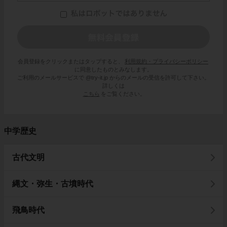
会員登録をクリックまたはタップすると、
利用規約・プライバシーポリシー
に同意したものとみなします。
ご利用のメールサービスで @try-it.jp からのメールの受信を許可して下さい。
詳しくは
こちら
をご覧ください。
中学歴史
古代文明
縄文・弥生・古墳時代
飛鳥時代