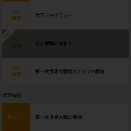
step4
大正デモクラシー
練習
勉強中
step5
社会運動の高まり
練習
step6
第一次世界大戦後のアジアの動き
練習
大正時代
ポイント
第一次世界大戦の開始