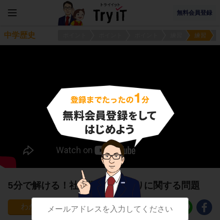
無料会員登録
中学歴史
ポイント
ポイント
ポイント
練習
練習
5分で解ける！社会運動の高まりに関する問題
58