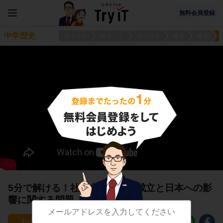
無料会員登録
中学歴史
ポイント
ポイント
ポイント
練習
練習
5分で解ける！社会主義国家の成立と日本への影
響に関する問題
201