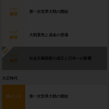
step4
第一次世界大戦の開始
練習
step5
大戦景気と成金の登場
練習
勉強中
step6
社会主義国家の成立と日本への影響
練習
大正時代
ポイント
第一次世界大戦の開始