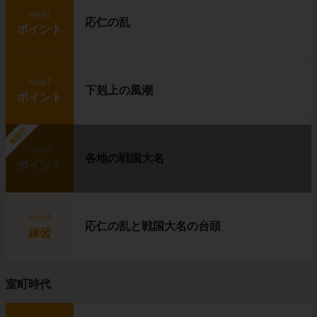
step1
応仁の乱
ポイント
step2
下剋上の風潮
ポイント
勉強中
step3
各地の戦国大名
ポイント
step4
応仁の乱と戦国大名の台頭
練習
室町時代