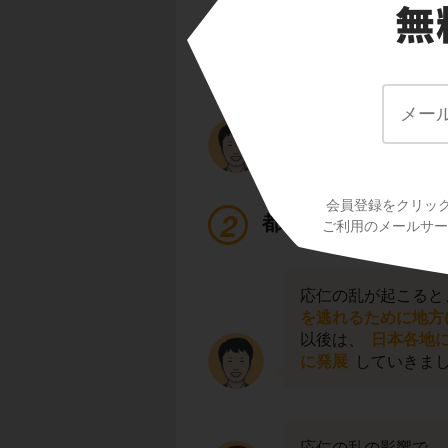
室町幕府の支配は京
が争いを繰り返して
なかには、そもそも
実力だけで成り上が
彼らのことを
戦国
会員登録をクリッ
都の文化が地方へ伝
ご利用のメールサービ
応仁の乱が起こると
を逃れるために地方
以後は、
日本各地
に発展
していきま
応仁の乱の影響で、