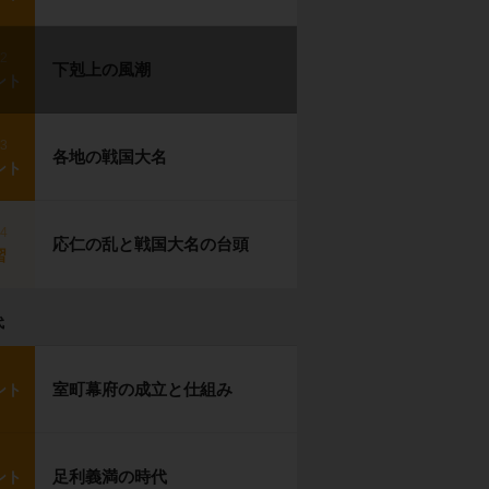
p2
下剋上の風潮
ント
p3
各地の戦国大名
ント
p4
応仁の乱と戦国大名の台頭
習
代
室町幕府の成立と仕組み
ント
足利義満の時代
ント