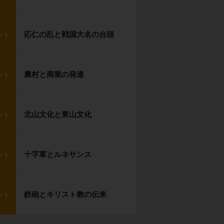
応仁の乱と戦国大名の台頭
ント
農村と商業の発達
ント
北山文化と東山文化
ント
十字軍とルネサンス
ント
鉄砲とキリスト教の伝来
ント