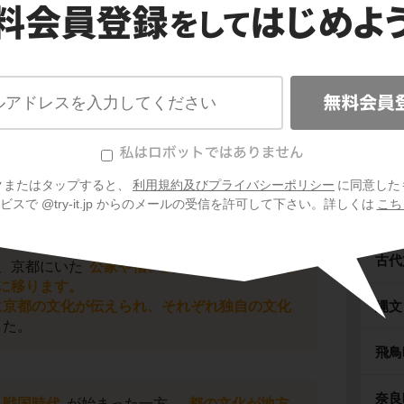
都の一部分にしか及ばず、各地では
守護大名
いました。
守護として任命されたわけでもなく、
戦争の
り、地域を支配する人物
が登場します。
大名
と呼ぶのです。
クまたはタップすると、
利用規約及びプライバシーポリシー
に同意した
わる
スで @try-it.jp からのメールの受信を許可して下さい。詳しくは
こち
古代
、京都にいた
公家や僧、文化人たちが、戦乱
に移ります。
に京都の文化が伝えられ、それぞれ独自の文化
縄文
した。
飛鳥
奈良
戦国時代
が始まった一方、
都の文化が地方