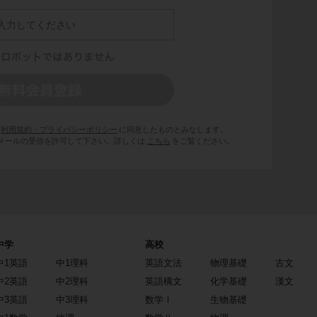
利用規約・プライバシーポリシー
に同意したものとみなします。
 からのメールの受信を許可して下さい。詳しくは
こちら
をご覧ください。
中学
高校
中1英語
中1理科
英語文法
物理基礎
古文
中2英語
中2理科
英語構文
化学基礎
漢文
中3英語
中3理科
数学Ⅰ
生物基礎