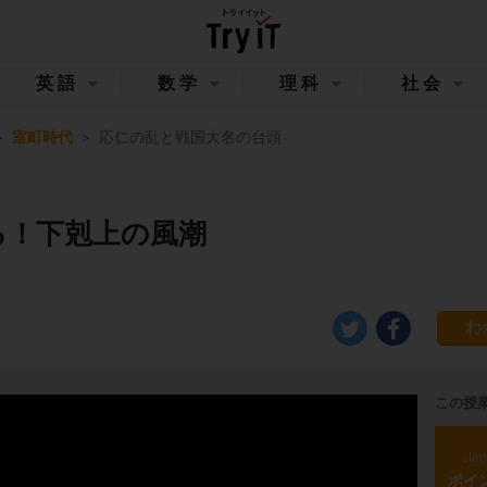
英語
数学
理科
社会
室町時代
応仁の乱と戦国大名の台頭
る！下剋上の風潮
この授
ste
ポイ