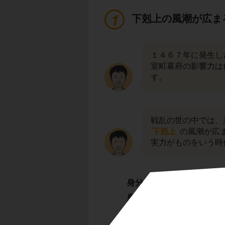
下剋上の風潮が広ま
１４６７年に発生し
室町幕府の影響力は
す。
戦乱の世の中では、
下剋上
の風潮が広
実力がものをいう時