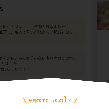
る
た応仁の乱は、１１年間も続きました。
低下し、各地で争いが絶えない状態となりま
身分の低い者が身分の高い者を実力で倒す、
まりました。
代になったのです。
会
プ
ご利
信