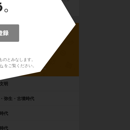
い。
ものとみなします。
中学歴史
ら
をご覧ください。
文明
・弥生・古墳時代
時代
時代