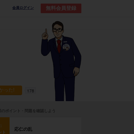
無料会員登録
会員ログイン
178
業のポイント・問題を確認しよう
p1
応仁の乱
ント