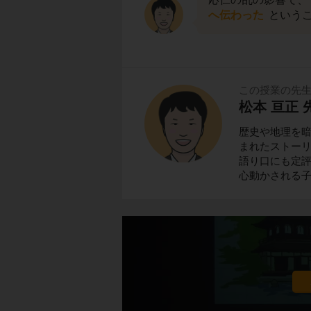
へ伝わった
というこ
この授業の先
松本 亘正 
歴史や地理を
まれたストーリ
語り口にも定
心動かされる