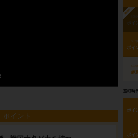
勉強中
ste
ポイ
ste
ポイ
ste
練
室町時
ポイ
ポイント
ポイ