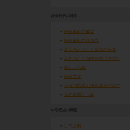
鎌倉時代の練習
鎌倉幕府の成立
鎌倉幕府の仕組み
武士のくらしと農業の発達
承久の乱と御成敗式目の制定
新しい仏教
鎌倉文化
元寇の影響と鎌倉幕府の滅亡
元の建国と元寇
中学歴史の問題
古代文明