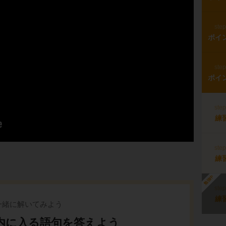
ste
ポイ
ste
ポイ
ste
練
ste
練
勉強中
ste
練
一緒に解いてみよう
内に入る語句を答えよう