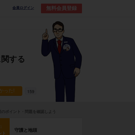
無料会員登録
会員ログイン
に関する
159
業のポイント・問題を確認しよう
p1
守護と地頭
ント