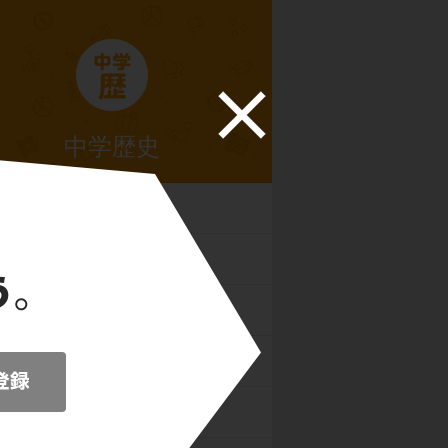
中学歴史
文明
・弥生・古墳時代
時代
時代
時代