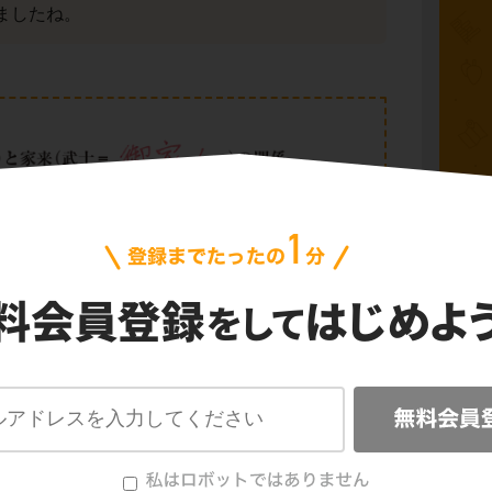
ましたね。
古代
縄文
飛鳥
奈良
平安
「御恩」と「奉公」の関係をおさえておきまし