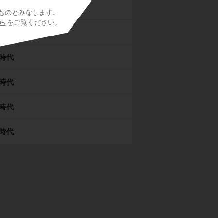
時代
ものとみなします。
ら
をご覧ください。
桃山時代
時代
時代
時代
時代