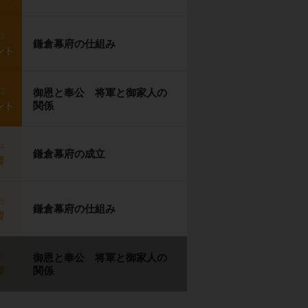
p2
鎌倉幕府の仕組み
ント
p3
御恩と奉公 将軍と御家人の
関係
ント
p4
鎌倉幕府の成立
習
p5
鎌倉幕府の仕組み
習
p6
御恩と奉公 将軍と御家人の
関係
習