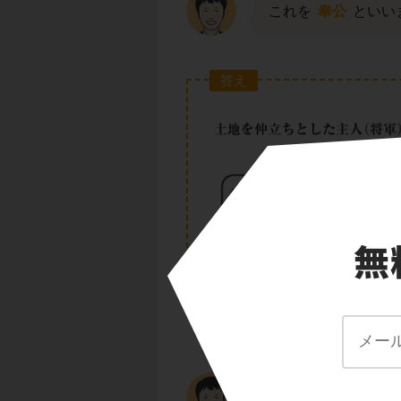
これを
奉公
といい
答え
土地を仲立ちとした
ょう。