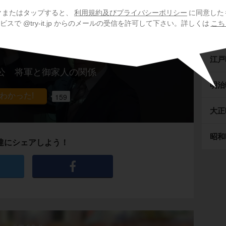
室町
クまたはタップすると、
利用規約及びプライバシーポリシー
に同意した
スで @try-it.jp からのメールの受信を許可して下さい。詳しくは
こち
安土
江戸
公 将軍と御家人の関係
明治
159
大正
昭和
達にシェアしよう！