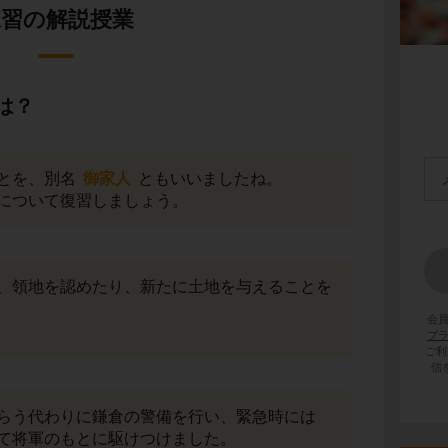
練習の解説授業
は？
とを、別名
御家人
ともいいましたね。
について復習しましょう。
、領地を認めたり、新たに土地を与えることを
会
。
プ
ご利
信
らう代わりに鎌倉の警備を行い、緊急時には
て将軍のもとに駆けつけました。