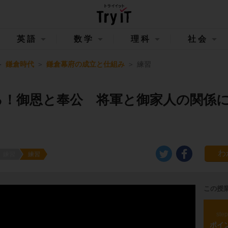
英語
数学
理科
社会
鎌倉時代
鎌倉幕府の成立と仕組み
練習
る！御恩と奉公 将軍と御家人の関係
練習
練習
この授
ste
ポイ