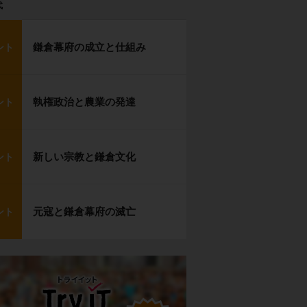
代
鎌倉幕府の成立と仕組み
ント
執権政治と農業の発達
ント
新しい宗教と鎌倉文化
ント
元寇と鎌倉幕府の滅亡
ント