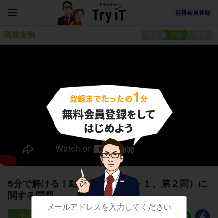
無料会員登録
高校生物
問題
問題
問題
5分で解ける！動物生理（テスト１、第２問）に
関する問題
9