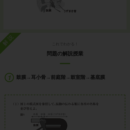
解説
これでわかる！
問題の解説授業
鼓膜→耳小骨→前庭階→鼓室階→基底膜