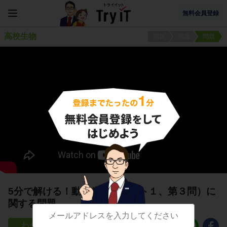
無料会員登録
高校生物
問題
問題
問題
5分で解ける！動物生理（テスト１、第３問）に
関する問題
8