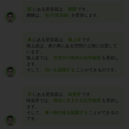
眼
にある受容器は、
網膜
です。
網膜は、
光(可視光線)
を受容します。
鼻
にある受容器は、
嗅上皮
です。
嗅上皮は、鼻の奥にある空間の上側に位置して
います。
嗅上皮では、
空気中の気体の化学物質
を受容し
ます。
そして、
匂いを認識する
ことができるのです。
舌
にある受容器は、
味覚芽
です。
味覚芽では、
液体に含まれる化学物質
を受容し
ます。
そして、
食べ物の味を認識する
ことができるの
です。