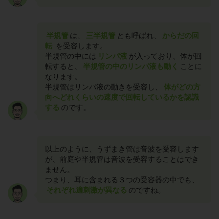
半規管
は、
三半規管
とも呼ばれ、
からだの回
転
を受容します。
半規管の中には
リンパ液
が入っており、体が回
転すると、
半規管の中のリンパ液も動く
ことに
なります。
半規管はリンパ液の動きを受容し、
体がどの方
向へどれくらいの速度で回転しているかを認識
する
のです。
以上のように、うずまき管は音波を受容します
が、前庭や半規管は音波を受容することはでき
ません。
つまり、耳に含まれる３つの受容器の中でも、
それぞれ適刺激が異なる
のですね。