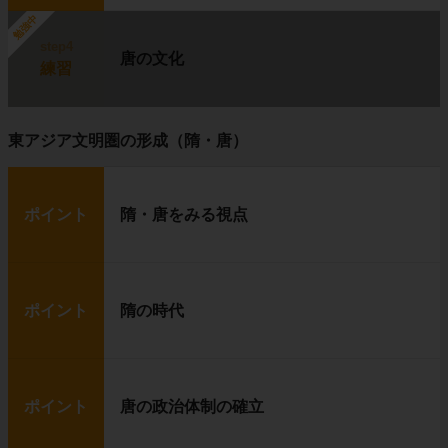
勉強中
step4
唐の文化
練習
東アジア文明圏の形成（隋・唐）
ポイント
隋・唐をみる視点
ポイント
隋の時代
ポイント
唐の政治体制の確立