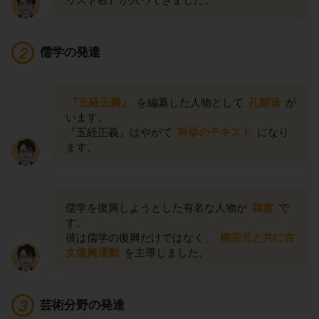
儒学の発達
『五経正義』
を編纂した人物として
孔穎達
が
います。
『五経正義』はやがて
科挙のテキスト
になり
ます。
儒学を復興しようとした有名な人物が
韓愈
で
す。
彼は儒学の復興だけではなく、
柳宗元と共に古
文復興運動
を主導しました。
芸術分野の発達