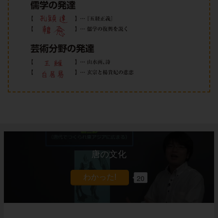
唐の文化
20