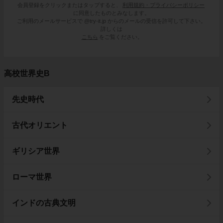
会員登録をクリックまたはタップすると、
利用規約・プライバシーポリシー
に同意したものとみなします。
ご利用のメールサービスで @try-it.jp からのメールの受信を許可して下さい。
詳しくは
こちら
をご覧ください。
高校世界史B
先史時代
古代オリエント
ギリシア世界
ローマ世界
インドの古典文明