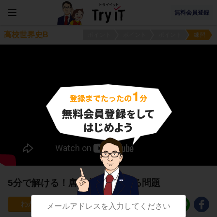
無料会員登録
高校世界史B
ポイント
ポイント
ポイント
練習
5分で解ける！唐の文化に関する問題
20