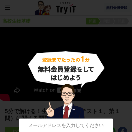
無料会員登録
高校生物基礎
問題
問題
問題
5分で解ける！生物の多様性（テスト１、第１
問）に関する問題
41