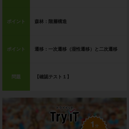
ポイント
森林：階層構造
ポイント
遷移：一次遷移（湿性遷移）と二次遷移
問題
【確認テスト１】