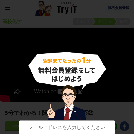
無料会員登録
高校化学
ポイント
ポイント
練習
5分でわかる！陽極における反応②
51