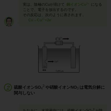
2+
実は、陰極のCuが溶けて
銅イオンCu
になる
ことで、電子を放出するのです。
その反応は、次のように表されます。
2+
-
Cu→Cu
+2e
2-
-
硫酸イオンSO
や硝酸イオンNO
は電気分解に
4
3
関与しない
2-
ちなみに、水溶液中には、硫酸イオンSO
が陰