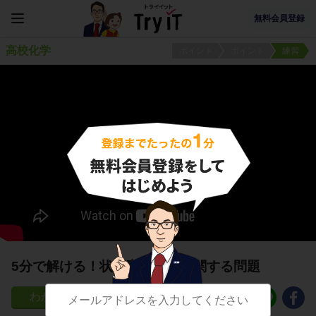
無料会員登録
高校化学
ポイント
ポイント
練習
5分で解ける！状態変化と熱に関する問題
63