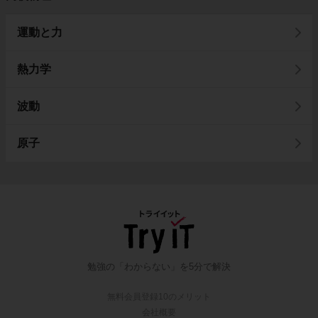
運動と力
熱力学
波動
原子
勉強の「わからない」を5分で解決
無料会員登録10のメリット
会社概要