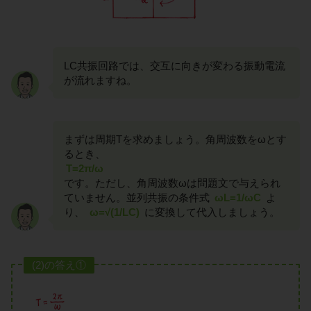
LC共振回路では、交互に向きが変わる振動電流
が流れますね。
まずは周期Tを求めましょう。角周波数をωとす
るとき、
T=2π/ω
です。ただし、角周波数ωは問題文で与えられ
ていません。並列共振の条件式
ωL=1/ωC
よ
り、
ω=√(1/LC)
に変換して代入しましょう。
(2)の答え①