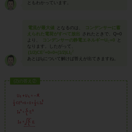
ともわかっています。
電流が最大値
となるのは、
コンデンサーに蓄
えられた電荷がすべて放出
されたときで、Q=0
より、
コンデンサーの静電エネルギーU
=0
と
C
なります。したがって、
2
2
(1/2)CE
+0=0+(1/2)LI
0
あとはI
について解けば答えが出てきますね。
0
(2)の答え②