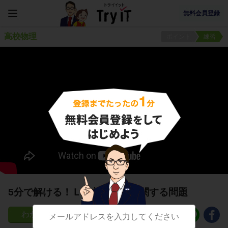
無料会員登録
高校物理
ポイント
練習
5分で解ける！ＬＣ共振回路に関する問題
22