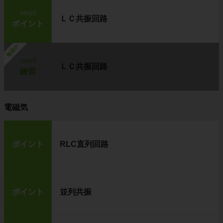
step1
ＬＣ共振回路
ポイント
勉強中
step2
ＬＣ共振回路
練習
電磁気
ポイント
RLC直列回路
ポイント
並列共振