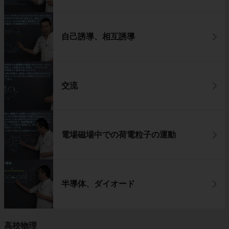
自己誘導、相互誘導
交流
電場磁場中での荷電粒子の運動
半導体、ダイオード
高校物理