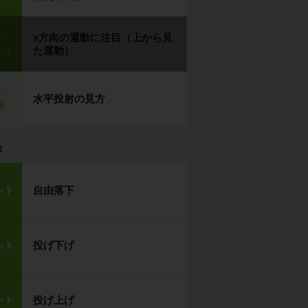
p2
x方向の運動に注目（上から見
た運動）
ント
p3
水平投射の見方
習
力
自由落下
ント
投げ下げ
ント
投げ上げ
ント