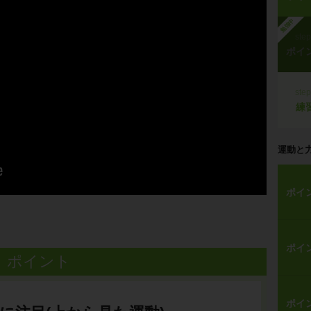
勉強中
ste
ポイ
ste
練
運動と
ポイ
ポイ
ポイント
ポイ