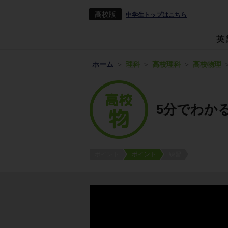
高校版
中学生トップはこちら
英
ホーム
理科
高校理科
高校物理
5分でわか
ポイント
ポイント
練習