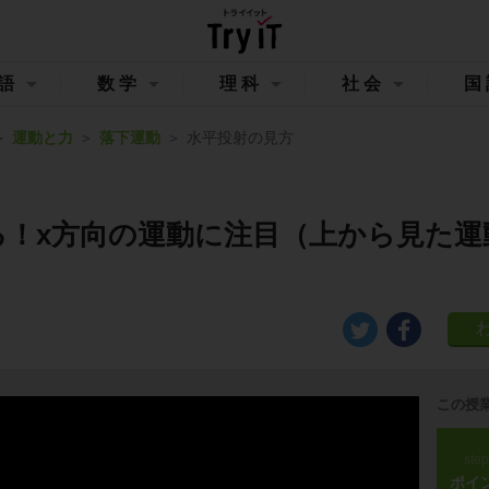
語
数学
理科
社会
国
運動と力
落下運動
水平投射の見方
る！x方向の運動に注目（上から見た運
この授
ste
ポイ