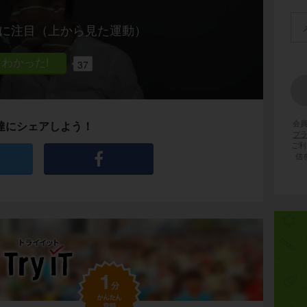
動に注目（上から見た運動）
37
会
達にシェアしよう！
プ
ご利
信