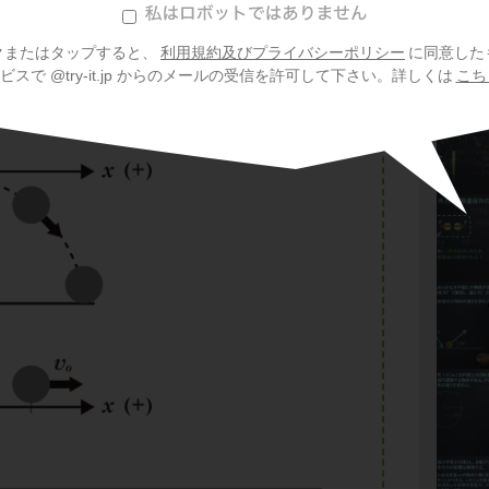
0
にはたらくので、x方向には関係がありません。
クまたはタップすると、
利用規約及びプライバシーポリシー
に同意した
スで @try-it.jp からのメールの受信を許可して下さい。詳しくは
こち