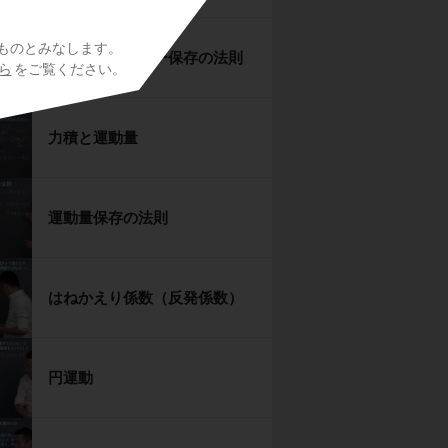
ものとみなします。
力学的エネルギー保存の法則
ら
をご覧ください。
力積と運動量
運動量保存の法則
はねかえり係数（反発係数）
円運動