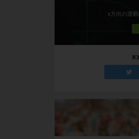
x方向の運
友