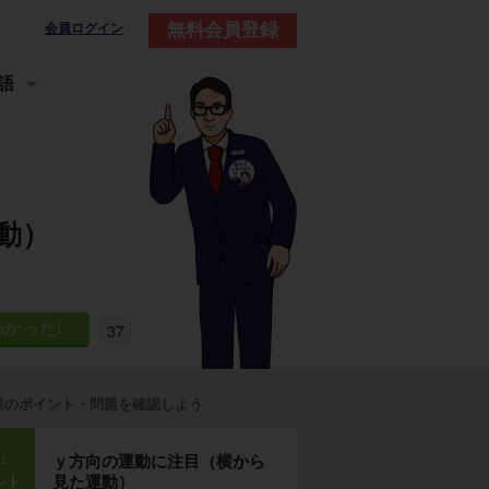
無料会員登録
会員ログイン
語
動）
37
業のポイント・問題を確認しよう
p1
ｙ方向の運動に注目（横から
見た運動）
ント