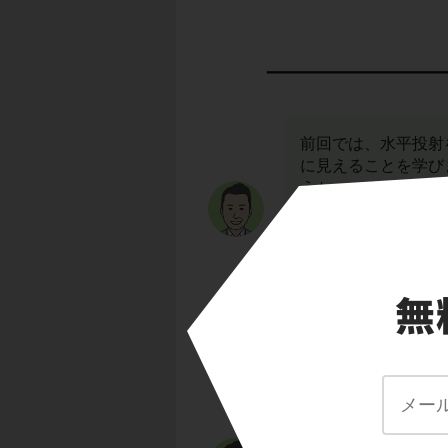
前回では、水平投射
に見えることを学び
うか。つまり、物体
次の図のようになり
この運動に見覚えが
だけに着目すると、