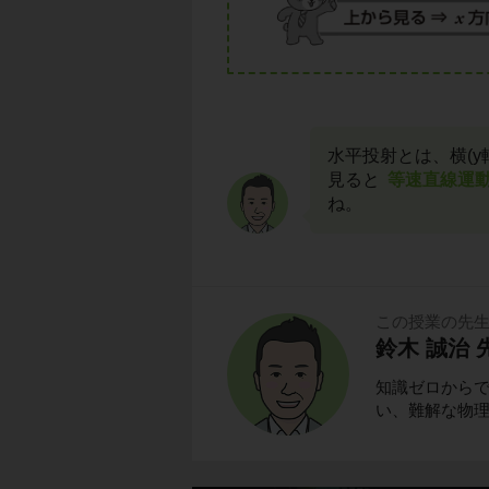
水平投射とは、横(y
見ると
等速直線運
ね。
この授業の先
鈴木 誠治 
知識ゼロから
い、難解な物