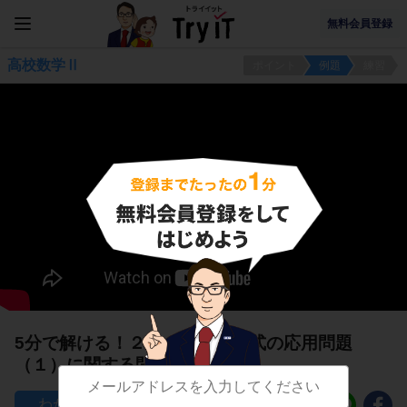
無料会員登録
高校数学Ⅱ
ポイント
例題
練習
5分で解ける！２次・３次方程式の応用問題
（１）に関する問題
26