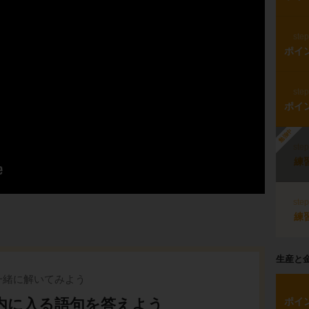
ste
ポイ
ste
ポイ
勉強中
ste
練
ste
練
生産と
一緒に解いてみよう
内に入る語句を答えよう
ポイ