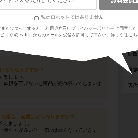
スで値段は変わる
政治
地方
クまたはタップすると、
利用規約及びプライバシーポリシー
に同意した
スで @try-it.jp からのメールの受信を許可して下さい。詳しくは
こち
消費
財政
はどうなりますか？
国際
えましょう。
、値段を下げないと商品が売れ残ってしまいま
現代
った場合、値段はどうなりますか？
答えましょう。
い量の方が多いと、値段は高くなっていきま