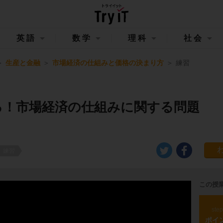
英語
数学
理科
社会
生産と金融
市場経済の仕組みと価格の決まり方
練習
る！市場経済の仕組みに関する問題
練習
この授
ste
ポイ