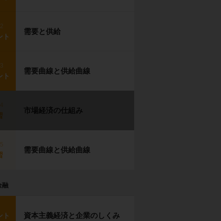
p2
需要と供給
ント
p3
需要曲線と供給曲線
ント
p4
市場経済の仕組み
習
p5
需要曲線と供給曲線
習
金融
資本主義経済と企業のしくみ
ント