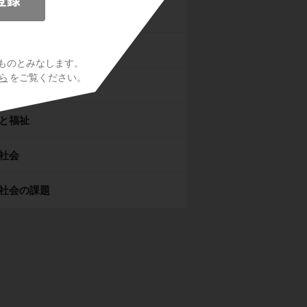
参加と国の政治
の政治
ものとみなします。
ら
をご覧ください。
生活と経済
と福祉
社会
社会の課題