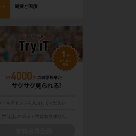
通貨と国債
ント