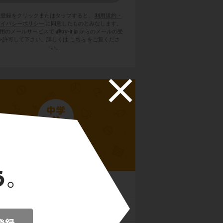
員登録をクリックまたはタップすると、
利用規約・
ライバシーポリシー
に同意したものとみなします。
用のメールサービスで @try-it.jp からのメールの受
を許可して下さい。詳しくは
こちら
をご覧くださ
い。
中学公民
社会
国憲法と人権