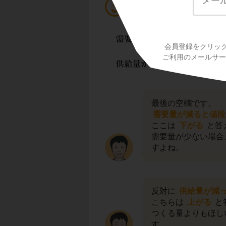
需要と供給のバラン
会員登録をクリッ
ご利用のメールサービ
最後の空欄です。
需要量が減ると値段
ここは
下がる
と答
需要量が少ない場合
すよね。
反対に
供給量が減
こちらは
上がる
と
つくる量よりもほし
す。