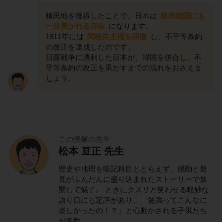
植民地を獲得したことで、日本は
欧米諸国にも
一目置かれる存在
になります。
1911年には
関税自主権を回復
し、不平等条約
の改正を達成したのです。
日露戦争に勝利した日本が、韓国を併合し、不
平等条約の改正を果たすまでの流れをおさえま
しょう。
この授業の先生
松本 亘正 先生
歴史や地理を暗記科目ととらえず、感動と発
見がふんだんに盛り込まれたストーリーで展
開して魅了。 ときにクスリと笑わせる軽妙な
語り口にも定評があり、「勉強ってこんなに
楽しかったの！？」と心動かされる子供たち
が多数。