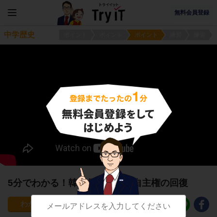
無料会員登録
中学歴史
ポイント
ポイント
ポイント
練習
練習
5分でわかる！韓国併合と関税自主権の回復
321