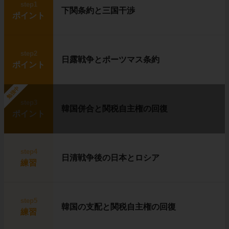
step1
下関条約と三国干渉
ポイント
step2
日露戦争とポーツマス条約
ポイント
勉強中
step3
韓国併合と関税自主権の回復
ポイント
step4
日清戦争後の日本とロシア
練習
step5
韓国の支配と関税自主権の回復
練習